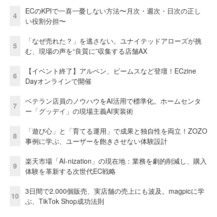
ECのKPIで一喜一憂しない方法〜月次・週次・日次の正し
4
い役割分担〜
「なぜ売れた？」を逃さない。ユナイテッドアローズが挑
5
む、現場の声を“良質に”収集する店舗AX
【イベント終了】アルペン、ビームスなど登壇！ECzine
6
Dayオンラインで開催
ベテラン店員のノウハウをAI活用で標準化。ホームセンタ
7
ー「グッデイ」の現場主義AI実装術
「遊び心」と「育てる運用」で成果と独自性を両立！ZOZO
8
事例に学ぶ、ユーザーを飽きさせない体験設計
楽天市場「AI-nization」の現在地：業務を劇的削減し、購入
9
体験を革新する次世代EC戦略
3日間で2.000個販売、実店舗の売上にも波及。magpicに学
10
ぶ、TikTok Shop成功法則