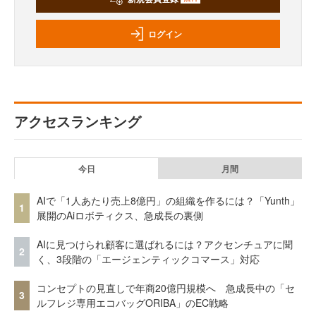
ログイン
アクセスランキング
今日
月間
AIで「1人あたり売上8億円」の組織を作るには？「Yunth」
1
展開のAiロボティクス、急成長の裏側
AIに見つけられ顧客に選ばれるには？アクセンチュアに聞
2
く、3段階の「エージェンティックコマース」対応
コンセプトの見直しで年商20億円規模へ 急成長中の「セ
3
ルフレジ専用エコバッグORIBA」のEC戦略