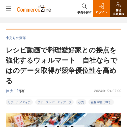
新規
事例を探す
ログイン
会員登録
小売りの変革
レシピ動画で料理愛好家との接点を
強化するウォルマート 自社ならで
はのデータ取得が競争優位性を高め
る
伴 大二郎
[著]
2024/01/24 07:00
リテールメディア
ファーストパーティデータ
小売
顧客体験（CX）