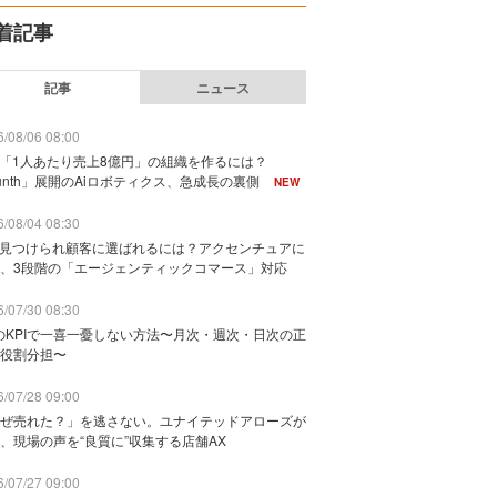
着記事
記事
ニュース
/08/06 08:00
で「1人あたり売上8億円」の組織を作るには？
unth」展開のAiロボティクス、急成長の裏側
NEW
/08/04 08:30
に見つけられ顧客に選ばれるには？アクセンチュアに
、3段階の「エージェンティックコマース」対応
/07/30 08:30
のKPIで一喜一憂しない方法〜月次・週次・日次の正
役割分担〜
/07/28 09:00
ぜ売れた？」を逃さない。ユナイテッドアローズが
、現場の声を“良質に”収集する店舗AX
/07/27 09:00