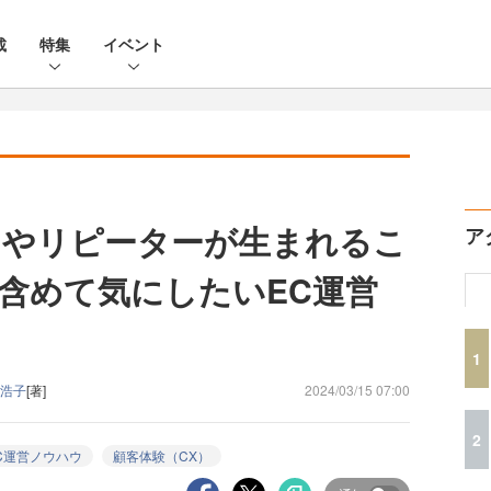
載
特集
イベント
ンやリピーターが生まれるこ
ア
含めて気にしたいEC運営
1
浩子
[著]
2024/03/15 07:00
2
C運営ノウハウ
顧客体験（CX）