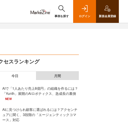
事例を探す
ログイン
新規
会員登録
クセスランキング
今日
月間
AIで「1人あたり売上8億円」の組織を作るには？
「Yunth」展開のAiロボティクス、急成長の裏側
NEW
AIに見つけられ顧客に選ばれるには？アクセンチ
ュアに聞く、3段階の「エージェンティックコマ
ース」対応