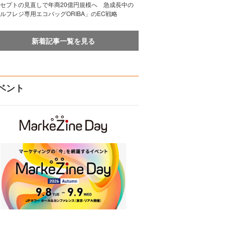
セプトの見直しで年商20億円規模へ 急成長中の
ルフレジ専用エコバッグORIBA」のEC戦略
新着記事一覧を見る
ベント