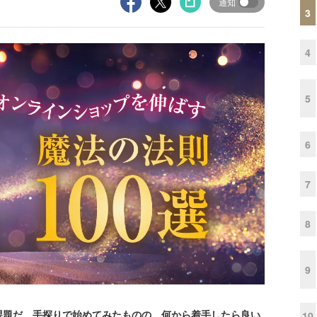
通知
3
4
5
6
7
8
9
題だ。手探りで始めてみたものの、何から着手したら良い
10