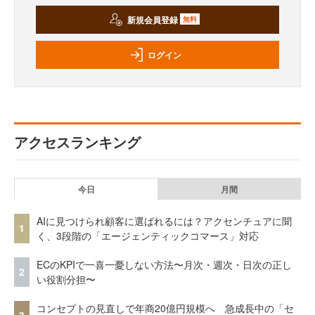
新規会員登録
無料
ログイン
アクセスランキング
今日
月間
AIに見つけられ顧客に選ばれるには？アクセンチュアに聞
1
く、3段階の「エージェンティックコマース」対応
ECのKPIで一喜一憂しない方法〜月次・週次・日次の正し
2
い役割分担〜
コンセプトの見直しで年商20億円規模へ 急成長中の「セ