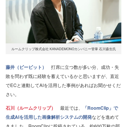
ルームクリップ株式会社 KANADEMONOカンパニー管掌 石川森生氏
藤井（ビービット）
打席に立つ数が多い分、成功・失
敗を問わず既に経験を蓄えているかと思いますが、直近
でECと連動してAIを活用した事例があればお聞かせくだ
さい。
石川（ルームクリップ）
最近では、
「RoomClip」で
生成AIを活用した画像解析システムの開発
などを進めて
きました。RoomClipに投稿されている、約600万枚の部