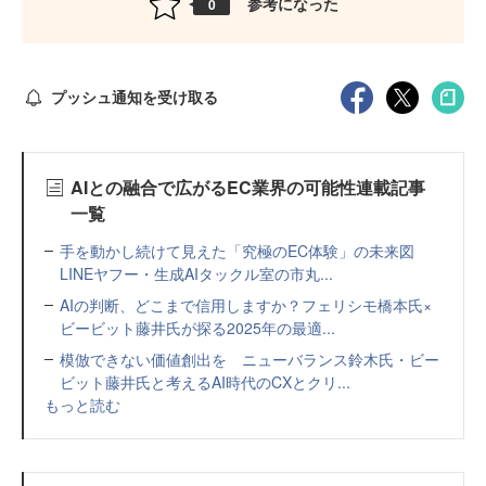
参考になった
0
プッシュ通知を受け取る
AIとの融合で広がるEC業界の可能性連載記事
一覧
手を動かし続けて見えた「究極のEC体験」の未来図
LINEヤフー・生成AIタックル室の市丸...
AIの判断、どこまで信用しますか？フェリシモ橋本氏×
ビービット藤井氏が探る2025年の最適...
模倣できない価値創出を ニューバランス鈴木氏・ビー
ビット藤井氏と考えるAI時代のCXとクリ...
もっと読む