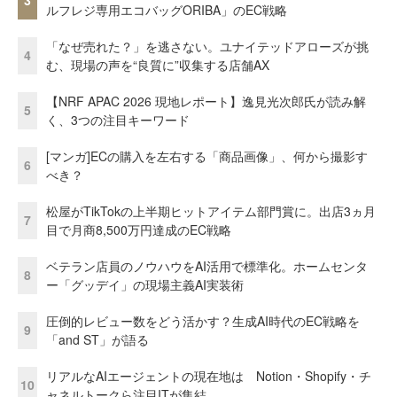
3
ルフレジ専用エコバッグORIBA」のEC戦略
「なぜ売れた？」を逃さない。ユナイテッドアローズが挑
4
む、現場の声を“良質に”収集する店舗AX
【NRF APAC 2026 現地レポート】逸見光次郎氏が読み解
5
く、3つの注目キーワード
[マンガ]ECの購入を左右する「商品画像」、何から撮影す
6
べき？
松屋がTikTokの上半期ヒットアイテム部門賞に。出店3ヵ月
7
目で月商8,500万円達成のEC戦略
ベテラン店員のノウハウをAI活用で標準化。ホームセンタ
8
ー「グッデイ」の現場主義AI実装術
圧倒的レビュー数をどう活かす？生成AI時代のEC戦略を
9
「and ST」が語る
リアルなAIエージェントの現在地は Notion・Shopify・チ
10
ャネルトークら注目ITが集結