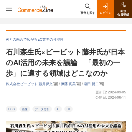
新規
事例を探す
ログイン
会員登録
AIとの融合で広がるEC業界の可能性
石川森生氏×ビービット藤井氏が日本
のAI活用の未来を議論 「最初の一
歩」に適する領域はどこなのか
株式会社ビービット 藤井保文
[話] /
伊藤 真美
[著] /
塩田 賢二
[写]
更新日: 2024/09/05
公開日: 2024/06/11
UGC
画像
データ分析
AI
DX