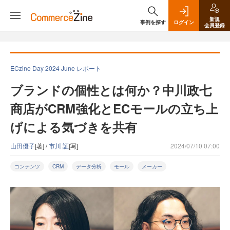
新規
事例を探す
ログイン
会員登録
ECzine Day 2024 June レポート
ブランドの個性とは何か？中川政七
商店がCRM強化とECモールの立ち上
げによる気づきを共有
山田優子
[著] /
市川 証
[写]
2024/07/10 07:00
コンテンツ
CRM
データ分析
モール
メーカー