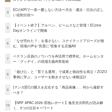
ECのKPIで一喜一憂しない方法〜月次・週次・日次の正し
4
い役割分担〜
【イベント終了】アルペン、ビームスなど登壇！ECzine
5
Dayオンラインで開催
「なぜ売れた？」を逃さない。ユナイテッドアローズが挑
6
む、現場の声を“良質に”収集する店舗AX
ベテラン店員のノウハウをAI活用で標準化。ホームセンタ
7
ー「グッデイ」の現場主義AI実装術
「遊び心」と「育てる運用」で成果と独自性を両立！ZOZO
8
事例に学ぶ、ユーザーを飽きさせない体験設計
[マンガ]ECの購入を左右する「商品画像」、何から撮影す
9
べき？
【NRF APAC 2026 現地レポート】逸見光次郎氏が読み解
10
く、3つの注目キーワード