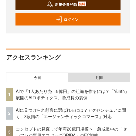
新規会員登録
無料
ログイン
アクセスランキング
今日
月間
AIで「1人あたり売上8億円」の組織を作るには？「Yunth」
1
展開のAiロボティクス、急成長の裏側
AIに見つけられ顧客に選ばれるには？アクセンチュアに聞
2
く、3段階の「エージェンティックコマース」対応
コンセプトの見直しで年商20億円規模へ 急成長中の「セ
3
ルフレジ専用エコバッグORIBA」のEC戦略