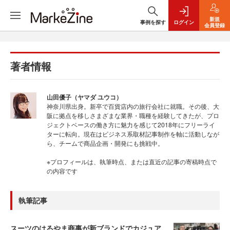
新規
事例を探す
ログイン
会員登録
著者情報
山田優子（ヤマダ ユウコ）
神奈川県出身。新卒で百貨店内の旅行会社に就職。その後、大
阪に拠点を移しさまざまな業界・職種を経験してきたが、プロ
ジェクトベースの働き方に魅力を感じて2018年にフリーライ
ターに転向。現在はビジネス系取材記事制作を軸に活動しなが
ら、チームで商品企画・開発にも挑戦中。
※プロフィールは、執筆時点、または直近の記事の寄稿時点で
の内容です
執筆記事
スーツのはるやま商事が新ブランドでカジュア