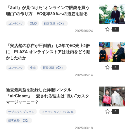
「Zoff」が見つけた“オンラインで眼鏡を買う
理由”の作り方 EC化率30％への道筋を語る
コンテンツ
OMO
顧客体験（CX）
0
2025/06/24
「実店舗の存在が圧倒的」も2年でEC売上2倍
に PLAZA オンラインストアは社内をどう動
かしたのか
0
コンテンツ
小売
顧客体験（CX）
2025/05/14
過去最高益を記録した洋服レンタル
「airCloset」 愛される理由は“長い”カスタ
マージャーニー？
0
サブスクリプション
ファッション／アパレル
顧客体験（CX）
2025/03/18