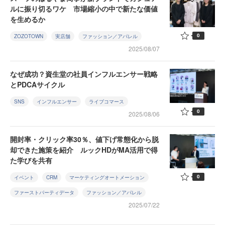
ルに振り切るワケ 市場縮小の中で新たな価値
を生めるか
0
ZOZOTOWN
実店舗
ファッション／アパレル
2025/08/07
なぜ成功？資生堂の社員インフルエンサー戦略
とPDCAサイクル
SNS
インフルエンサー
ライブコマース
0
2025/08/06
開封率・クリック率30％、値下げ常態化から脱
却できた施策を紹介 ルックHDがMA活用で得
た学びを共有
0
イベント
CRM
マーケティングオートメーション
ファーストパーティデータ
ファッション／アパレル
2025/07/22