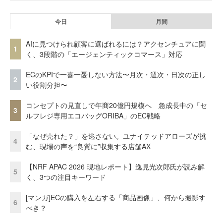
今日
月間
AIに見つけられ顧客に選ばれるには？アクセンチュアに聞
1
く、3段階の「エージェンティックコマース」対応
ECのKPIで一喜一憂しない方法〜月次・週次・日次の正し
2
い役割分担〜
コンセプトの見直しで年商20億円規模へ 急成長中の「セ
3
ルフレジ専用エコバッグORIBA」のEC戦略
「なぜ売れた？」を逃さない。ユナイテッドアローズが挑
4
む、現場の声を“良質に”収集する店舗AX
【NRF APAC 2026 現地レポート】逸見光次郎氏が読み解
5
く、3つの注目キーワード
[マンガ]ECの購入を左右する「商品画像」、何から撮影す
6
べき？