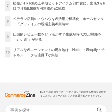
松屋がTikTokの上半期ヒットアイテム部門賞に。出店3ヵ月
7
目で月商8,500万円達成のEC戦略
ベテラン店員のノウハウをAI活用で標準化。ホームセンタ
8
ー「グッデイ」の現場主義AI実装術
圧倒的レビュー数をどう活かす？生成AI時代のEC戦略を
9
「and ST」が語る
リアルなAIエージェントの現在地は Notion・Shopify・チ
10
ャネルトークら注目ITが集結
ECを中心にコマース・テクノロジーに関する情報を発信す
ることで、コマースビジネスを支援するメディアです。