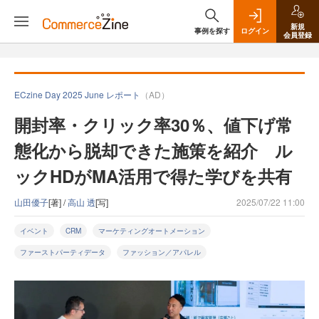
新規
事例を探す
ログイン
会員登録
ECzine Day 2025 June レポート
（AD）
開封率・クリック率30％、値下げ常
態化から脱却できた施策を紹介 ル
ックHDがMA活用で得た学びを共有
山田優子
[著] /
高山 透
[写]
2025/07/22 11:00
イベント
CRM
マーケティングオートメーション
ファーストパーティデータ
ファッション／アパレル