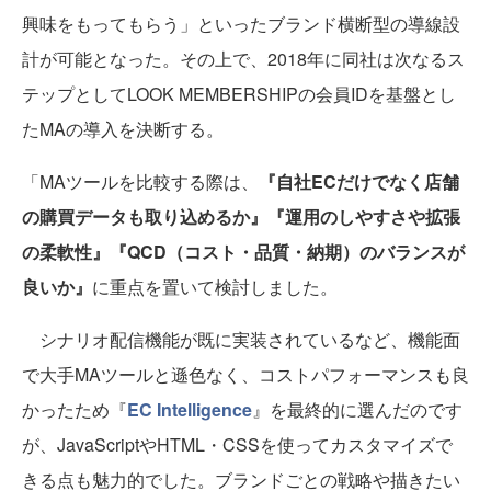
興味をもってもらう」といったブランド横断型の導線設
計が可能となった。その上で、2018年に同社は次なるス
テップとしてLOOK MEMBERSHIPの会員IDを基盤とし
たMAの導入を決断する。
「MAツールを比較する際は、
『自社ECだけでなく店舗
の購買データも取り込めるか』『運用のしやすさや拡張
の柔軟性』『QCD（コスト・品質・納期）のバランスが
良いか』
に重点を置いて検討しました。
シナリオ配信機能が既に実装されているなど、機能面
で大手MAツールと遜色なく、コストパフォーマンスも良
かったため『
EC Intelligence
』を最終的に選んだのです
が、JavaScriptやHTML・CSSを使ってカスタマイズで
きる点も魅力的でした。ブランドごとの戦略や描きたい