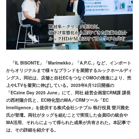
「IL BISONTE」「Marimekko」「A.P.C.」など、インポート
からオリジナルまで様々なブランドを展開するルックホールディ
ングス。同社は、店舗と自社ECをつなぐOMOの推進により、売
上やLTVを着実に伸ばしている。2025年6月12日開催の
「ECzine Day 2025 June」にて、同社 経営企画室CRM課 課長
の西村陽介氏と、EC特化型のMA／CRMツール「EC
Intelligence」を提供する株式会社シナブル 執行役員 曽川雅史
氏が登壇。両社がタッグを組むことで実現した会員IDの統合や
MA活用、それらによって得られた成果が共有された。本記事で
は、その詳細を紹介する。