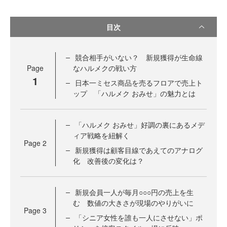
目次
競合相手がいない？ 新規獲得が生命線
Page
なハルメクの戦い方
1
日本一ミセス商品を売るフロアで売上ト
ップ 「ハルメク おみせ」の魅力とは
「ハルメク おみせ」好調の裏にあるメデ
ィア戦略を紐解く
Page
2
新規獲得は顧客目線であえてのアナログ
化 改善後の変化は？
新規会員一人が毎月○○○円の売上を生
む 数値の大きさが現場のやりがいに
Page
3
「シニア女性を誰も一人にさせない」ポ