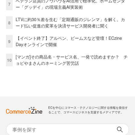
ベテラン店員のノウハウをAI活用で標準化。ホームセンタ
7
ー「グッデイ」の現場主義AI実装術
LTVに約30％差を生む「定期通販のジレンマ」を解く。カ
8
ード払い促進の変革を決済サービス開発者に聞く
【イベント終了】アルペン、ビームスなど登壇！ECzine
9
Dayオンラインで開催
[マンガ]その商品名・サービス名、一発で読めますか？ チ
10
ョピやまさんのネーミング苦労話
ECを中心にコマース・テクノロジーに関する情報を発信す
ることで、コマースビジネスを支援するメディアです。