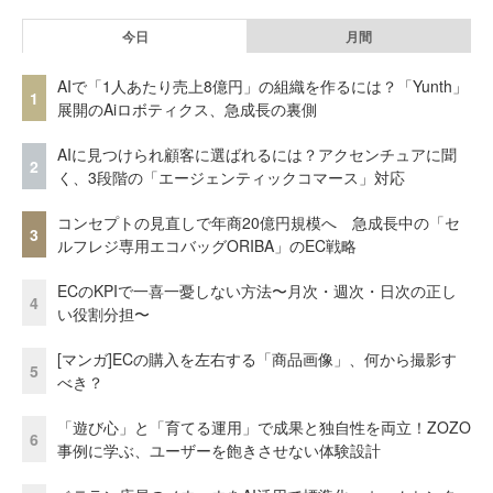
今日
月間
AIで「1人あたり売上8億円」の組織を作るには？「Yunth」
1
展開のAiロボティクス、急成長の裏側
AIに見つけられ顧客に選ばれるには？アクセンチュアに聞
2
く、3段階の「エージェンティックコマース」対応
コンセプトの見直しで年商20億円規模へ 急成長中の「セ
3
ルフレジ専用エコバッグORIBA」のEC戦略
ECのKPIで一喜一憂しない方法〜月次・週次・日次の正し
4
い役割分担〜
[マンガ]ECの購入を左右する「商品画像」、何から撮影す
5
べき？
「遊び心」と「育てる運用」で成果と独自性を両立！ZOZO
6
事例に学ぶ、ユーザーを飽きさせない体験設計