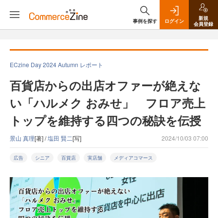
新規
事例を探す
ログイン
会員登録
ECzine Day 2024 Autumn レポート
百貨店からの出店オファーが絶えな
い「ハルメク おみせ」 フロア売上
トップを維持する四つの秘訣を伝授
景山 真理
[著] /
塩田 賢二
[写]
2024/10/03 07:00
広告
シニア
百貨店
実店舗
メディアコマース