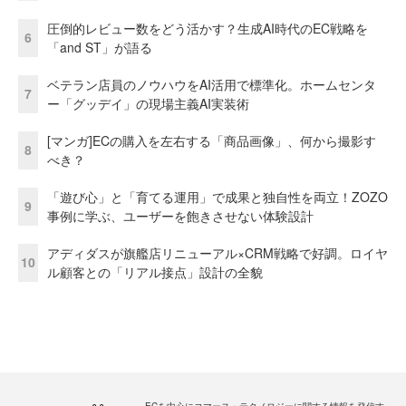
圧倒的レビュー数をどう活かす？生成AI時代のEC戦略を
6
「and ST」が語る
ベテラン店員のノウハウをAI活用で標準化。ホームセンタ
7
ー「グッデイ」の現場主義AI実装術
[マンガ]ECの購入を左右する「商品画像」、何から撮影す
8
べき？
「遊び心」と「育てる運用」で成果と独自性を両立！ZOZO
9
事例に学ぶ、ユーザーを飽きさせない体験設計
アディダスが旗艦店リニューアル×CRM戦略で好調。ロイヤ
10
ル顧客との「リアル接点」設計の全貌
ECを中心にコマース・テクノロジーに関する情報を発信す