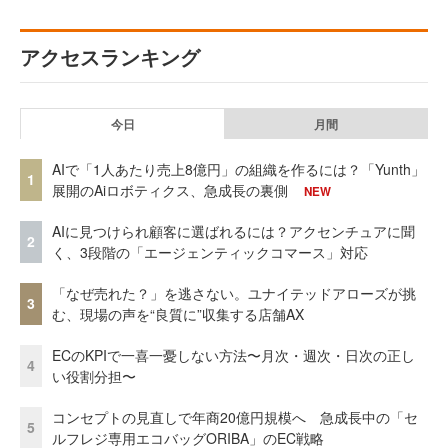
アクセスランキング
今日
月間
AIで「1人あたり売上8億円」の組織を作るには？「Yunth」
1
展開のAiロボティクス、急成長の裏側
NEW
AIに見つけられ顧客に選ばれるには？アクセンチュアに聞
2
く、3段階の「エージェンティックコマース」対応
「なぜ売れた？」を逃さない。ユナイテッドアローズが挑
3
む、現場の声を“良質に”収集する店舗AX
ECのKPIで一喜一憂しない方法〜月次・週次・日次の正し
4
い役割分担〜
コンセプトの見直しで年商20億円規模へ 急成長中の「セ
5
ルフレジ専用エコバッグORIBA」のEC戦略