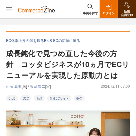
新規
事例を探す
ログイン
会員登録
EC化率上昇の鍵を握るBtoB-ECの変革に迫る
成長鈍化で見つめ直した今後の方
針 コッタビジネスが10ヵ月でECリ
ニューアルを実現した原動力とは
伊藤 真美
[著] /
塩田 賢二
[写]
2024/12/11 07:00
BtoB
D2C
食品
自社ECサイト
梱包