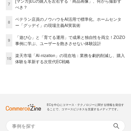
[マンガ]ECの購入を左右する「商品画像」、何から撮影す
7
べき？
ベテラン店員のノウハウをAI活用で標準化。ホームセンタ
8
ー「グッデイ」の現場主義AI実装術
「遊び心」と「育てる運用」で成果と独自性を両立！ZOZO
9
事例に学ぶ、ユーザーを飽きさせない体験設計
楽天市場「AI-nization」の現在地：業務を劇的削減し、購入
10
体験を革新する次世代EC戦略
ECを中心にコマース・テクノロジーに関する情報を発信す
ることで、コマースビジネスを支援するメディアです。