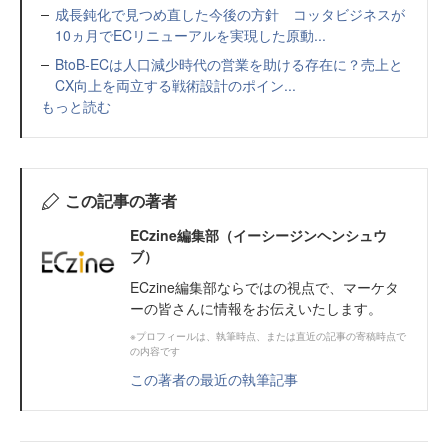
成長鈍化で見つめ直した今後の方針 コッタビジネスが
10ヵ月でECリニューアルを実現した原動...
BtoB-ECは人口減少時代の営業を助ける存在に？売上と
CX向上を両立する戦術設計のポイン...
もっと読む
この記事の著者
ECzine編集部（イーシージンヘンシュウ
ブ）
ECzine編集部ならではの視点で、マーケタ
ーの皆さんに情報をお伝えいたします。
※プロフィールは、執筆時点、または直近の記事の寄稿時点で
の内容です
この著者の最近の執筆記事