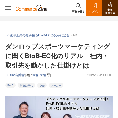
新規
事例を探す
ログイン
会員登録
EC化率上昇の鍵を握るBtoB-ECの変革に迫る
（AD）
ダンロップスポーツマーケティング
に聞くBtoB-EC化のリアル 社内・
取引先を動かした仕掛けとは
ECzine編集部
[著] /
大森 大祐
[写]
2025/05/29 11:00
BtoB
業務効率化
小売
メーカー