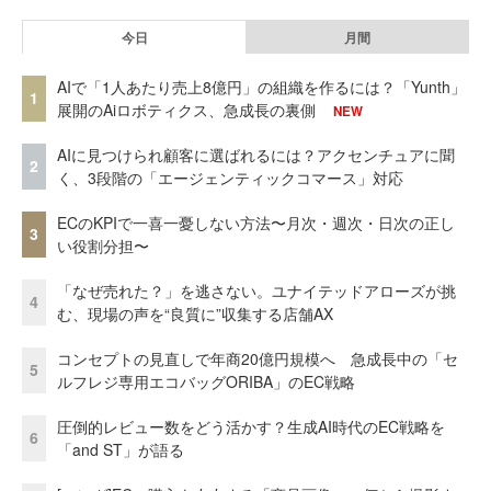
今日
月間
AIで「1人あたり売上8億円」の組織を作るには？「Yunth」
1
展開のAiロボティクス、急成長の裏側
NEW
AIに見つけられ顧客に選ばれるには？アクセンチュアに聞
2
く、3段階の「エージェンティックコマース」対応
ECのKPIで一喜一憂しない方法〜月次・週次・日次の正し
3
い役割分担〜
「なぜ売れた？」を逃さない。ユナイテッドアローズが挑
4
む、現場の声を“良質に”収集する店舗AX
コンセプトの見直しで年商20億円規模へ 急成長中の「セ
5
ルフレジ専用エコバッグORIBA」のEC戦略
圧倒的レビュー数をどう活かす？生成AI時代のEC戦略を
6
「and ST」が語る