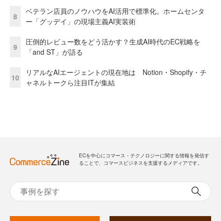
ベテラン店員のノウハウをAI活用で標準化。ホームセンタ
8
ー「グッデイ」の現場主義AI実装術
圧倒的レビュー数をどう活かす？生成AI時代のEC戦略を
9
「and ST」が語る
リアルなAIエージェントの現在地は Notion・Shopify・チ
10
ャネルトークら注目ITが集結
ECを中心にコマース・テクノロジーに関する情報を発信す
ることで、コマースビジネスを支援するメディアです。