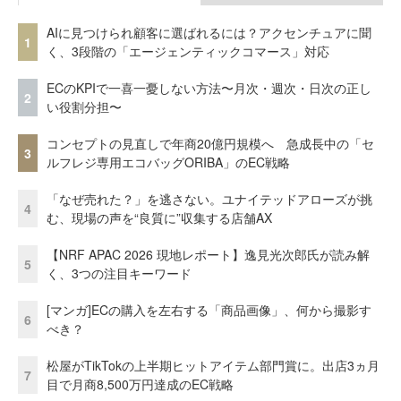
AIに見つけられ顧客に選ばれるには？アクセンチュアに聞
1
く、3段階の「エージェンティックコマース」対応
ECのKPIで一喜一憂しない方法〜月次・週次・日次の正し
2
い役割分担〜
コンセプトの見直しで年商20億円規模へ 急成長中の「セ
3
ルフレジ専用エコバッグORIBA」のEC戦略
「なぜ売れた？」を逃さない。ユナイテッドアローズが挑
4
む、現場の声を“良質に”収集する店舗AX
【NRF APAC 2026 現地レポート】逸見光次郎氏が読み解
5
く、3つの注目キーワード
[マンガ]ECの購入を左右する「商品画像」、何から撮影す
6
べき？
松屋がTikTokの上半期ヒットアイテム部門賞に。出店3ヵ月
7
目で月商8,500万円達成のEC戦略