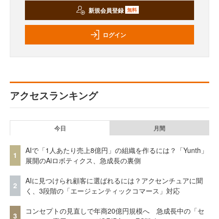
新規会員登録
無料
ログイン
アクセスランキング
今日
月間
AIで「1人あたり売上8億円」の組織を作るには？「Yunth」
1
展開のAiロボティクス、急成長の裏側
AIに見つけられ顧客に選ばれるには？アクセンチュアに聞
2
く、3段階の「エージェンティックコマース」対応
コンセプトの見直しで年商20億円規模へ 急成長中の「セ
3