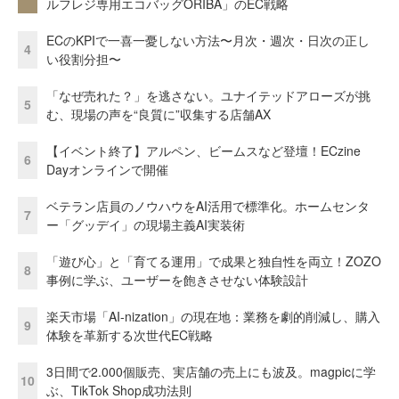
ルフレジ専用エコバッグORIBA」のEC戦略
ECのKPIで一喜一憂しない方法〜月次・週次・日次の正し
4
い役割分担〜
「なぜ売れた？」を逃さない。ユナイテッドアローズが挑
5
む、現場の声を“良質に”収集する店舗AX
【イベント終了】アルペン、ビームスなど登壇！ECzine
6
Dayオンラインで開催
ベテラン店員のノウハウをAI活用で標準化。ホームセンタ
7
ー「グッデイ」の現場主義AI実装術
「遊び心」と「育てる運用」で成果と独自性を両立！ZOZO
8
事例に学ぶ、ユーザーを飽きさせない体験設計
楽天市場「AI-nization」の現在地：業務を劇的削減し、購入
9
体験を革新する次世代EC戦略
3日間で2.000個販売、実店舗の売上にも波及。magpicに学
10
ぶ、TikTok Shop成功法則