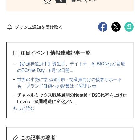
0
プッシュ通知を受け取る
注目イベント情報連載記事一覧
【参加枠追加中】資生堂、デイトナ、ALBIONなど登壇
のECzine Day、6月12日開...
世界の小売に学ぶAI活用・従業員向けの接客サポート
も ブランド価値への影響は／NRFレポ
チャネルミックス戦略展開のNestlé・D2C比率を上げた
Levi’s 流通構造に変化／N...
もっと読む
この記事の著者