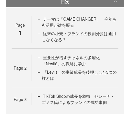
目次
テーマは「GAME CHANGER」 今年も
Page
AI活用が鍵を握る
1
従来の小売・ブランドの役割分担は通用
しなくなる？
重要性が増すチャネルの多層化
「Nestlé」の戦略に学ぶ
Page
2
「Levi’s」の事業成長を後押しした3つの
柱とは
TikTok Shopの成長を象徴 セレーナ・
Page
3
ゴメス氏によるブランドの成功事例