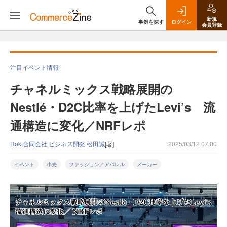
新規
事例を探す
ログイン
会員登録
注目イベント情報
チャネルミックス戦略展開の
Nestlé・D2C比率を上げたLevi’s 流
通構造に変化／NRFレポ
Rokt合同会社 ビジネス開発 松田誠
[著]
2025/03/12 07:00
イベント
小売
ファッション／アパレル
メーカー