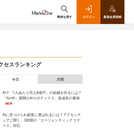
事例を探す
ログイン
新規
会員登録
クセスランキング
今日
月間
AIで「1人あたり売上8億円」の組織を作るには？
「Yunth」展開のAiロボティクス、急成長の裏側
NEW
AIに見つけられ顧客に選ばれるには？アクセンチ
ュアに聞く、3段階の「エージェンティックコマ
ース」対応