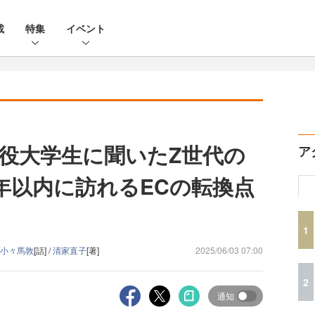
載
特集
イベント
役大学生に聞いたZ世代の
ア
年以内に訪れるECの転換点
1
 小々馬敦
[話] /
清家直子
[著]
2025/06/03 07:00
2
通知