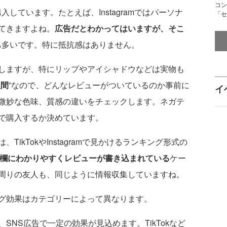
コン
しています。たとえば、Instagramではパーソナ
「セ
てきますよね。
広告だとわかってはいますが、そこ
も
多いです。特に抵抗感はありません。
しますが、特にリップやアイシャドウなどは実物も
人間
”なので、どんなレビューがついているのか事前に
イ
微妙な色味、質感の違いをチェックします。ネガテ
で購入するか決めています。
kTokやInstagramで見かけるランキング形式の
ント欄にわかりやすくレビューが書き込まれている
ケー
周りの友人も、同じように情報収集していますね。
グ効果はカテゴリーによって異なります。
NS広告で一定の効果が見込めます。TikTokなど