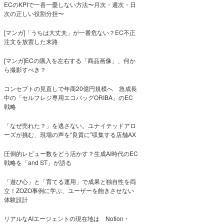
ECのKPIで一喜一憂しない方法〜月次・週次・日
次の正しい役割分担〜
[マンガ]「うちは大丈夫」が一番危ない？EC不正
注文を放置した末路
[マンガ]ECの購入を左右する「商品画像」、何か
ら撮影すべき？
コンセプトの見直しで年商20億円規模へ 急成長
中の「セルフレジ専用エコバッグORIBA」のEC
戦略
「なぜ売れた？」を逃さない。ユナイテッドアロ
ーズが挑む、現場の声を“良質に”収集する店舗AX
圧倒的レビュー数をどう活かす？生成AI時代のEC
戦略を「and ST」が語る
「遊び心」と「育てる運用」で成果と独自性を両
立！ZOZO事例に学ぶ、ユーザーを飽きさせない
体験設計
リアルなAIエージェントの現在地は Notion・