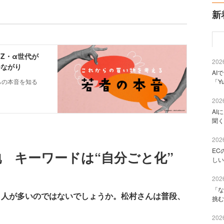
新
2026
AI
「Y
2026
AI
聞く
2026
EC
 キーワードは“自分ごと化”
しい
2026
「な
う人が多いのではないでしょうか。松村さんは普段、
挑む
2026