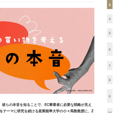
3
4
5
6
7
8
9
。彼らの本音を知ることで、EC事業者に必要な戦略が見え
をテーマに研究を続ける産業能率大学の小々馬敦教授に、Z
10