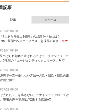
着記事
記事
ニュース
/08/06 08:00
で「1人あたり売上8億円」の組織を作るには？
unth」展開のAiロボティクス、急成長の裏側
NEW
/08/04 08:30
に見つけられ顧客に選ばれるには？アクセンチュアに
、3段階の「エージェンティックコマース」対応
/07/30 08:30
のKPIで一喜一憂しない方法〜月次・週次・日次の正
役割分担〜
/07/28 09:00
ぜ売れた？」を逃さない。ユナイテッドアローズが
、現場の声を“良質に”収集する店舗AX
/07/27 09:00