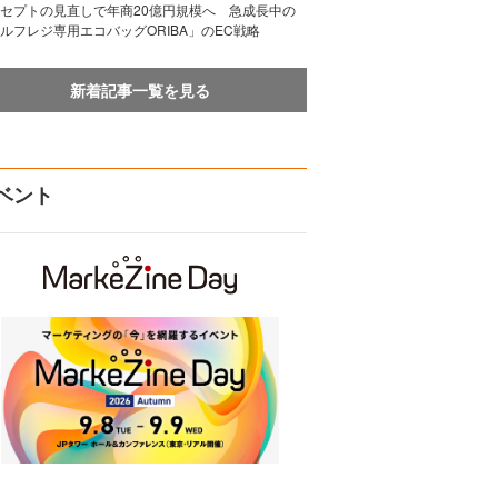
セプトの見直しで年商20億円規模へ 急成長中の
ルフレジ専用エコバッグORIBA」のEC戦略
新着記事一覧を見る
ベント