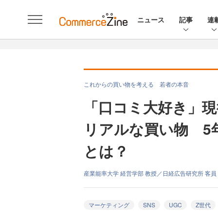
ニュース
記事
連
これからの買い物を考える 若者の本音
「口コミ大好き」現
リアルな買い物 5
とは？
産業能率大学 経営学部 教授／日経広告研究所 客員
マーケティング
SNS
UGC
Z世代