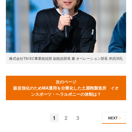
株式会社TSI EC事業統括部 副統括部長 兼 オペレーション部長 岸武洋氏
次のページ
販促強化のためMA運用を分業化した土屋鞄製造所 イオ
ンスポーツ・ヘラルボニーの体制は？
1
2
3
NEXT