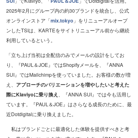
SUI
」でKlaviyo、「
PAUL＆JOE
」でDotdigitalを活用。
2025年2月にグループ内の約30ブランドを統合し、公式
オンラインストア「
mix.tokyo
」をリニューアルオープ
ンしたTSIは、KARTEをサイトリニューアル前から継続
利用しているという。
「立ち上げ当初は全配信のみでメールの設計をしてお
り、『PAUL＆JOE』ではShopifyメールを、『ANNA
SUI』ではMailchimpを使っていました。お客様の数が増
え、
アプローチのバリエーションを増やしたいと考えた
際にKlaviyoに乗り換え
、『ANNA SUI』では今も活用し
ています。『PAUL＆JOE』はさらなる成長のために、最
近Dotdigitalに乗り換えました。
私はブランドごとに最適化した体験を提供すべきと考