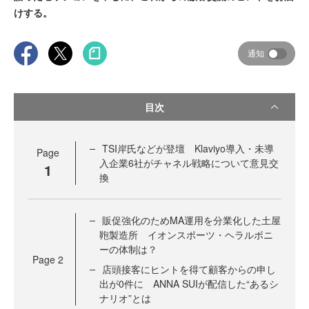
けする。
通知
目次
TSI岸氏などが登壇 Klaviyo導入・未導
Page
入企業6社がチャネル戦略について意見交
1
換
販促強化のためMA運用を分業化した土屋
鞄製造所 イオンスポーツ・ヘラルボニ
ーの体制は？
Page
2
店頭接客にヒントを得て顧客からの申し
出が0件に ANNA SUIが配信した“あるシ
ナリオ”とは