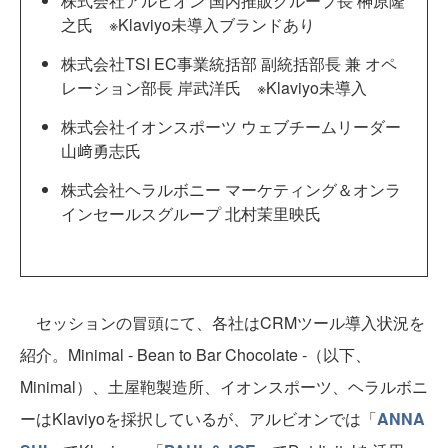
株式会社アルビオン 国内推販グループ長 榊原隆
之氏 ※Klaviyo未導入ブランドあり
株式会社TSI EC事業統括部 副統括部長 兼 オペ
レーション部長 岸武洋氏 ※Klaviyo未導入
株式会社イオンスポーツ ウェブチームリーダー
山﨑勇志氏
株式会社ヘラルボニー マーケティング＆オンラ
インセールスグループ 北村茉里映氏
セッションの冒頭にて、各社はCRMツール導入状況を
紹介。Minimal - Bean to Bar Chocolate -（以下、
Minimal）、土屋鞄製造所、イオンスポーツ、ヘラルボニ
ーはKlaviyoを採択しているが、アルビオンでは「
ANNA