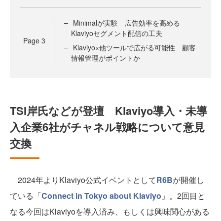
Minimalが実験 広告効率を高める
Klaviyoセグメント配信の工夫
Page
3
Klaviyo×他ツールで広がる可能性 顧客
情報管理がポイントか
TSI岸氏などが登壇 Klaviyo導入・未導
入企業6社がチャネル戦略について意見
交換
2024年よりKlaviyo公式イベントとして
R6B
が開催し
ている「
Connect in Tokyo about Klaviyo
」。2回目と
なる今回はKlaviyoを導入済み、もしくは興味関心がある