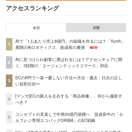
アクセスランキング
今日
月間
AIで「1人あたり売上8億円」の組織を作るには？「Yunth」
1
展開のAiロボティクス、急成長の裏側
NEW
AIに見つけられ顧客に選ばれるには？アクセンチュアに聞
2
く、3段階の「エージェンティックコマース」対応
ECのKPIで一喜一憂しない方法〜月次・週次・日次の正し
3
い役割分担〜
[マンガ]ECの購入を左右する「商品画像」、何から撮影す
4
べき？
コンセプトの見直しで年商20億円規模へ 急成長中の「セ
5
ルフレジ専用エコバッグORIBA」のEC戦略