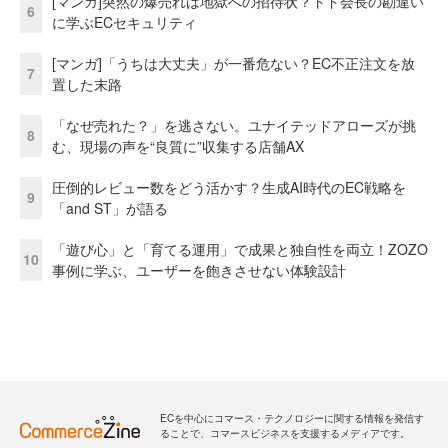
[マンガ]突然の爆売れは地獄への招待状？トド会長の勘違い
6
に学ぶECセキュリティ
[マンガ]「うちは大丈夫」が一番危ない？EC不正注文を放
7
置した末路
「なぜ売れた？」を逃さない。ユナイテッドアローズが挑
8
む、現場の声を“良質に”収集する店舗AX
圧倒的レビュー数をどう活かす？生成AI時代のEC戦略を
9
「and ST」が語る
「遊び心」と「育てる運用」で成果と独自性を両立！ZOZO
10
事例に学ぶ、ユーザーを飽きさせない体験設計
ECを中心にコマース・テクノロジーに関する情報を発信す
ることで、コマースビジネスを支援するメディアです。