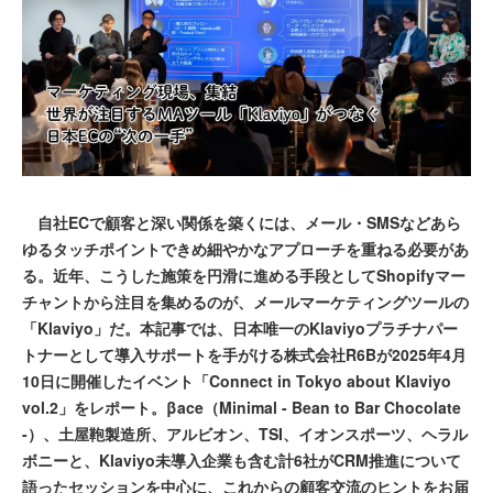
自社ECで顧客と深い関係を築くには、メール・SMSなどあら
ゆるタッチポイントできめ細やかなアプローチを重ねる必要があ
る。近年、こうした施策を円滑に進める手段としてShopifyマー
チャントから注目を集めるのが、メールマーケティングツールの
「Klaviyo」だ。本記事では、日本唯一のKlaviyoプラチナパー
トナーとして導入サポートを手がける株式会社R6Bが2025年4月
10日に開催したイベント「Connect in Tokyo about Klaviyo
vol.2」をレポート。βace（Minimal - Bean to Bar Chocolate
-）、土屋鞄製造所、アルビオン、TSI、イオンスポーツ、ヘラル
ボニーと、Klaviyo未導入企業も含む計6社がCRM推進について
語ったセッションを中心に、これからの顧客交流のヒントをお届