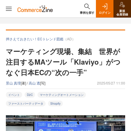
新規
事例を探す
ログイン
会員登録
押さえておきたい！ECトレンド図鑑
（AD）
マーケティング現場、集結 世界が
注目するMAツール「Klaviyo」がつ
なぐ日本ECの“次の一手”
景山 真理
[著] /
高山 透
[写]
2025/05/27 11:00
イベント
D2C
マーケティングオートメーション
ファーストパーティデータ
Shopify