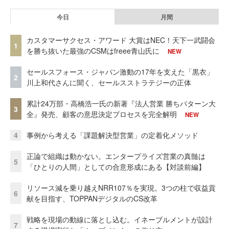
今日
月間
カスタマーサクセス・アワード 大賞はNEC！天下一武闘会
1
を勝ち抜いた最強のCSMはfreee青山氏に
NEW
セールスフォース・ジャパン激動の17年を支えた「黒衣」
2
川上和代さんに聞く、セールスストラテジーの正体
累計24万部・高橋浩一氏の新著『法人営業 勝ちパターン大
3
全』発売、顧客の意思決定プロセスを完全解明
NEW
4
事例から考える「課題解決型営業」の定着化メソッド
正論で組織は動かない。エンタープライズ営業の真髄は
5
「ひとりの人間」としての合意形成にある【対談前編】
リソース減を乗り越えNRR107％を実現。3つの柱で収益貢
6
献を目指す、TOPPANデジタルのCS改革
戦略を現場の動線に落とし込む。イネーブルメントが設計
7