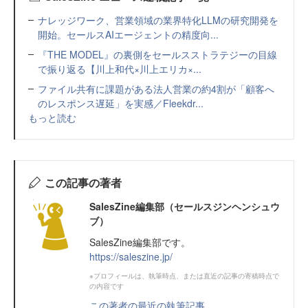
ナレッジワーク、営業領域の業界特化LLMの研究開発を
開始。セールスAIエージェントの精度向...
『THE MODEL』の裏側をセールスストラテジーの目線
で振り返る【川上和代×川上エリカ×...
ファイル共有に課題がある法人営業の約4割が「顧客へ
のレスポンス遅延」を実感／Fleekdr...
もっと読む
この記事の著者
SalesZine編集部（セールスジンヘンシュウ
ブ）
SalesZine編集部です。
https://saleszine.jp/
※プロフィールは、執筆時点、または直近の記事の寄稿時点で
の内容です
この著者の最近の執筆記事