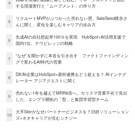
4
する現場実行と「ムーブメント」の作り方
リクルートMVPがぶつかった売れない壁。SaleSeed梶谷さ
5
んに聞く、変化を楽しむキャリアの歩み方
生成AIの自社想起率100％を実現 HubSpot×AI活用支援で
6
国内1位、ナウビレッジの戦略
“なぜ”を聞かずに本音を引き出す ファクトファインディン
7
グで変わるAI時代の営業
DX/AI企業はHubSpot×基幹連携をどう超える？ AIインテグ
8
レーター アジアクエストに聞く
売れない1年を越えてMRR6倍へ。カリスマ営業不在で見出
9
した、エンプラ開拓の「型」と集団学習型チーム
大手SIerがなぜパートナービジネスを？日鉄ソリューション
10
ズ×ネオキャリアが生むシナジー