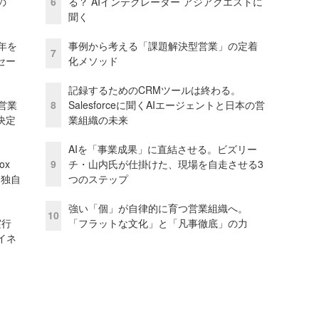
の
6
る？ AIインテグレーター アジアクエストに
聞く
年を
事例から考える「課題解決型営業」の定着
7
セー
化メソッド
記録するためのCRMツールは終わる。
営業
8
Salesforceに聞くAIエージェントと日本の営
決定
業組織の未来
AIを「事業成果」に直結させる。ビズリー
ox
9
チ・山内氏が仕掛けた、現場を自走させる3
た独自
つのステップ
強い「個」が自律的に育つ営業組織へ。
10
実行
「フラットな文化」と「凡事徹底」の力
イネ