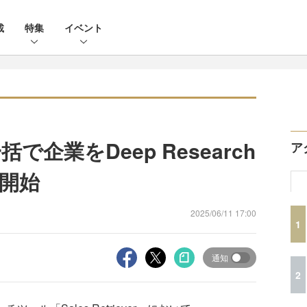
載
特集
イベント
r、一括で企業をDeep Research
ア
開始
2025/06/11 17:00
1
通知
2