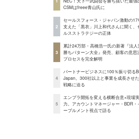
1
NEC！天下一武闘会を勝ち抜いた最強
CSMはfreee青山氏に
セールスフォース・ジャパン激動の17
2
支えた「黒衣」川上和代さんに聞く、
ルスストラテジーの正体
累計24万部・高橋浩一氏の新著『法人
3
勝ちパターン大全』発売、顧客の意思
プロセスを完全解明
パートナービジネスに100％振り切るB
4
Japan。300社以上と事業を成長させ
戦略に迫る
エンプラ開拓を変える横断合意×現場
5
力。アカウントマネージャー・BDR・
ーブルメント視点で語る