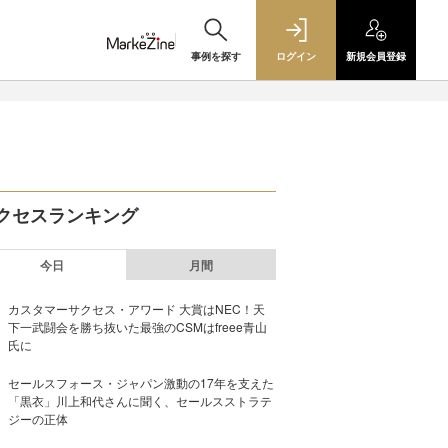
事例を探す
ログイン
新規
会員登録
クセスランキング
今日
月間
カスタマーサクセス・アワード 大賞はNEC！天
下一武闘会を勝ち抜いた最強のCSMはfreee青山
氏に
セールスフォース・ジャパン激動の17年を支えた
「黒衣」川上和代さんに聞く、セールスストラテ
ジーの正体