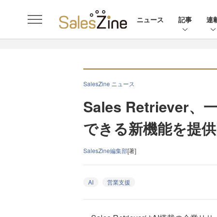
ニュース
記事
連
SalesZine ニュース
Sales Retrieve
できる新機能を提供
SalesZine編集部
[著]
AI
営業支援