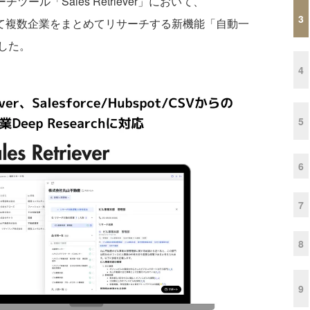
ーチツール「Sales Retriever」において、
3
Vと連携して複数企業をまとめてリサーチする新機能「自動一
始した。
4
5
6
7
8
9