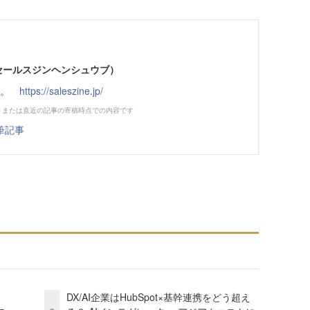
部（セールスジンヘンシュウブ）
です。
https://saleszine.jp/
、または直近の記事の寄稿時点での内容です
筆記事
DX/AI企業はHubSpot×基幹連携をどう超え