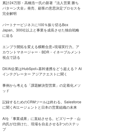
累計24万部・高橋浩一氏の新著『法人営業 勝ち
パターン大全』発売、顧客の意思決定プロセスを
完全解明
パートナービジネスに100％振り切るBox
Japan。300社以上と事業を成長させた独自戦略
に迫る
エンプラ開拓を変える横断合意×現場実行力。ア
カウントマネージャー・BDR・イネーブルメント
視点で語る
DX/AI企業はHubSpot×基幹連携をどう超える？ AI
インテグレーター アジアクエストに聞く
事例から考える「課題解決型営業」の定着化メソ
ッド
記録するためのCRMツールは終わる。Salesforce
に聞くAIエージェントと日本の営業組織の未来
AIを「事業成果」に直結させる。ビズリーチ・山
内氏が仕掛けた、現場を自走させる3つのステッ
プ