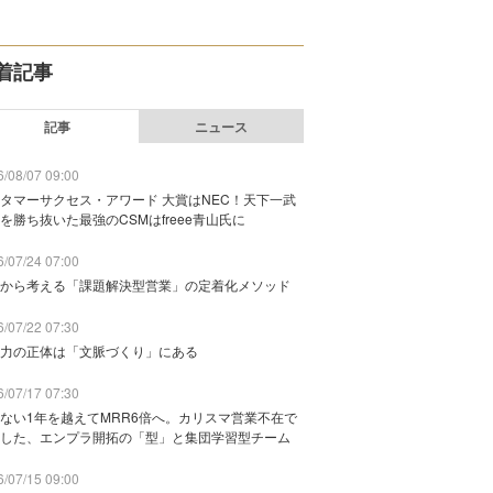
着記事
記事
ニュース
/08/07 09:00
タマーサクセス・アワード 大賞はNEC！天下一武
を勝ち抜いた最強のCSMはfreee青山氏に
/07/24 07:00
から考える「課題解決型営業」の定着化メソッド
/07/22 07:30
力の正体は「文脈づくり」にある
/07/17 07:30
ない1年を越えてMRR6倍へ。カリスマ営業不在で
した、エンプラ開拓の「型」と集団学習型チーム
/07/15 09:00