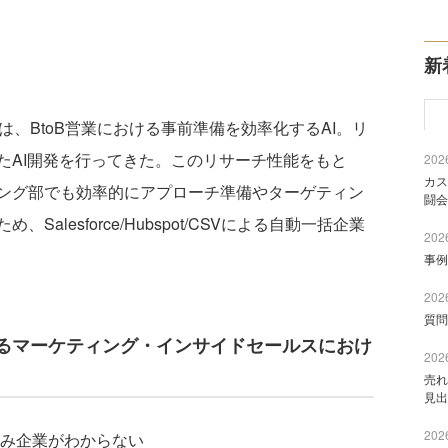
新
ver」は、BtoB営業における事前準備を効率化するAI。リ
たAI開発を行ってきた。このリサーチ性能をもと
2026
カス
ング部でも効率的にアプローチ準備やターゲティン
闘会
alesforce/Hubspot/CSVによる自動一括企業
2026
事例
2026
質問
るマーケティング・インサイドセールスにおけ
2026
売れ
見出
2026
み企業がわからない