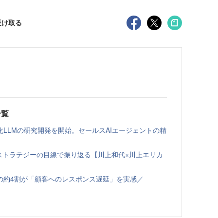
受け取る
一覧
LLMの研究開発を開始。セールスAIエージェントの精
ルスストラテジーの目線で振り返る【川上和代×川上エリカ
の約4割が「顧客へのレスポンス遅延」を実感／