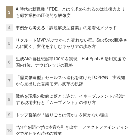
AI時代の新職種「FDE」とは？求められるのは技術力より
3
も顧客業務の圧倒的な解像度
4
事例から考える「課題解決型営業」の定着化メソッド
リクルートMVPがぶつかった売れない壁。SaleSeed梶谷さ
5
んに聞く、変化を楽しむキャリアの歩み方
生成AIの自社想起率100％を実現 HubSpot×AI活用支援で
6
国内1位、ナウビレッジの戦略
「需要創造型」セールスへ進化を遂げたTOPPAN 実践知
7
から見出した営業モデル変革の軌跡
戦略を現場の動線に落とし込む。イネーブルメントが設計
8
する現場実行と「ムーブメント」の作り方
9
トップ営業が「困りごとは何か」を聞かない理由
“なぜ”を聞かずに本音を引き出す ファクトファインディン
10
グで変わるAI時代の営業