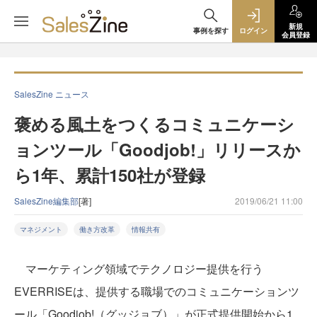
新規
事例を探す
ログイン
会員登録
SalesZine ニュース
褒める風土をつくるコミュニケーシ
ョンツール「Goodjob!」リリースか
ら1年、累計150社が登録
SalesZine編集部
[著]
2019/06/21 11:00
マネジメント
働き方改革
情報共有
マーケティング領域でテクノロジー提供を行う
EVERRISEは、提供する職場でのコミュニケーションツ
ール「Goodjob!（グッジョブ）」が正式提供開始から1