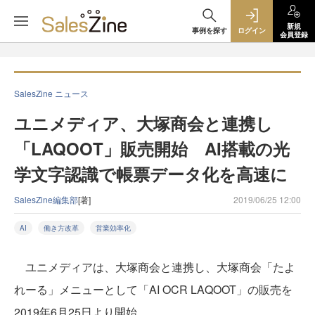
新規
事例を探す
ログイン
会員登録
SalesZine ニュース
ユニメディア、大塚商会と連携し
「LAQOOT」販売開始 AI搭載の光
学文字認識で帳票データ化を高速に
SalesZine編集部
[著]
2019/06/25 12:00
AI
働き方改革
営業効率化
ユニメディアは、大塚商会と連携し、大塚商会「たよ
れーる」メニューとして「AI OCR LAQOOT」の販売を
2019年6月25日より開始。