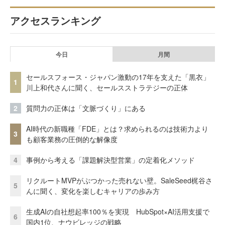
アクセスランキング
今日
月間
セールスフォース・ジャパン激動の17年を支えた「黒衣」
1
川上和代さんに聞く、セールスストラテジーの正体
2
質問力の正体は「文脈づくり」にある
AI時代の新職種「FDE」とは？求められるのは技術力より
3
も顧客業務の圧倒的な解像度
4
事例から考える「課題解決型営業」の定着化メソッド
リクルートMVPがぶつかった売れない壁。SaleSeed梶谷さ
5
んに聞く、変化を楽しむキャリアの歩み方
生成AIの自社想起率100％を実現 HubSpot×AI活用支援で
6
国内1位、ナウビレッジの戦略