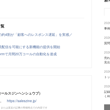
2026
一覧
事例
の約4割が「顧客へのレスポンス遅延」を実感／
2026
質問
への継続配信を可能にする新機能の提供を開始
2026
latformで月間20万コールの自動化を達成
売れ
見出
2026
トッ
2026
記録
部（セールスジンヘンシュウブ）
くA
です。
https://saleszine.jp/
、または直近の記事の寄稿時点での内容です