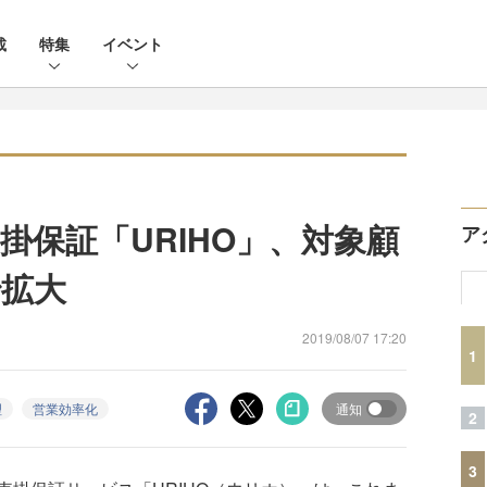
載
特集
イベント
掛保証「URIHO」、対象顧
ア
で拡大
2019/08/07 17:20
1
理
営業効率化
通知
2
3