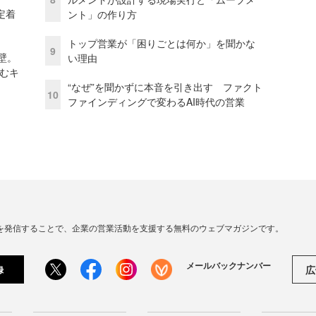
定着
ント」の作り方
トップ営業が「困りごとは何か」を聞かな
9
壁。
い理由
しむキ
“なぜ”を聞かずに本音を引き出す ファクト
10
ファインディングで変わるAI時代の営業
連の情報を発信することで、企業の営業活動を支援する無料のウェブマガジンです。
メールバックナンバー
広
録