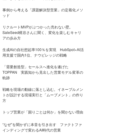
事例から考える「課題解決型営業」の定着化メソ
ッド
リクルートMVPがぶつかった売れない壁。
SaleSeed梶谷さんに聞く、変化を楽しむキャリ
アの歩み方
生成AIの自社想起率100％を実現 HubSpot×AI活
用支援で国内1位、ナウビレッジの戦略
「需要創造型」セールスへ進化を遂げた
TOPPAN 実践知から見出した営業モデル変革の
軌跡
戦略を現場の動線に落とし込む。イネーブルメン
トが設計する現場実行と「ムーブメント」の作り
方
トップ営業が「困りごとは何か」を聞かない理由
“なぜ”を聞かずに本音を引き出す ファクトファ
インディングで変わるAI時代の営業