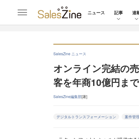
ニュース
記事
連
SalesZine ニュース
オンライン完結の売
客を年商10億円ま
SalesZine編集部
[著]
デジタルトランスフォーメーション
案件管