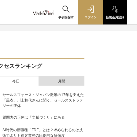
事例を探す
ログイン
新規
会員登録
クセスランキング
今日
月間
セールスフォース・ジャパン激動の17年を支えた
「黒衣」川上和代さんに聞く、セールスストラテ
ジーの正体
質問力の正体は「文脈づくり」にある
AI時代の新職種「FDE」とは？求められるのは技
術力よりも顧客業務の圧倒的な解像度