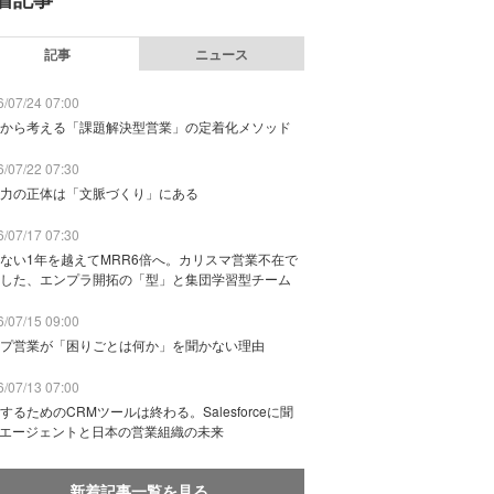
記事
ニュース
/07/24 07:00
から考える「課題解決型営業」の定着化メソッド
/07/22 07:30
力の正体は「文脈づくり」にある
/07/17 07:30
ない1年を越えてMRR6倍へ。カリスマ営業不在で
した、エンプラ開拓の「型」と集団学習型チーム
/07/15 09:00
プ営業が「困りごとは何か」を聞かない理由
/07/13 07:00
するためのCRMツールは終わる。Salesforceに聞
Iエージェントと日本の営業組織の未来
新着記事一覧を見る