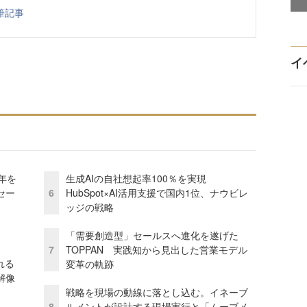
筆記事
イ
年を
生成AIの自社想起率100％を実現
セー
6
HubSpot×AI活用支援で国内1位、ナウビレ
ッジの戦略
「需要創造型」セールスへ進化を遂げた
7
TOPPAN 実践知から見出した営業モデル
れる
変革の軌跡
解像
戦略を現場の動線に落とし込む。イネーブ
8
ルメントが設計する現場実行と「ムーブメ