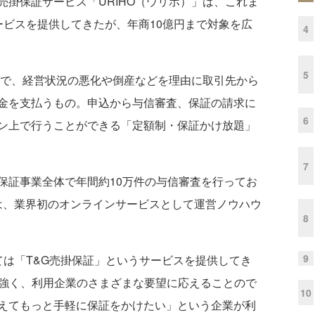
掛保証サービス「URIHO（ウリホ）」は、これま
ービスを提供してきたが、年商10億円まで対象を広
4
5
証で、経営状況の悪化や倒産などを理由に取引先から
金を支払うもの。申込から与信審査、保証の請求に
6
ン上で行うことができる「定額制・保証かけ放題」
7
証事業全体で年間約10万件の与信審査を行ってお
からは、業界初のオンラインサービスとして運営ノウハウ
8
9
は「T&G売掛保証」というサービスを提供してき
に強く、利用企業のさまざまな要望に応えることので
10
えてもっと手軽に保証をかけたい」という企業が利