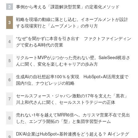
2
事例から考える「課題解決型営業」の定着化メソッド
戦略を現場の動線に落とし込む。イネーブルメントが設計
3
する現場実行と「ムーブメント」の作り方
“なぜ”を聞かずに本音を引き出す ファクトファインディン
4
グで変わるAI時代の営業
リクルートMVPがぶつかった売れない壁。SaleSeed梶谷さ
5
んに聞く、変化を楽しむキャリアの歩み方
生成AIの自社想起率100％を実現 HubSpot×AI活用支援で
6
国内1位、ナウビレッジの戦略
セールスフォース・ジャパン激動の17年を支えた「黒衣」
7
川上和代さんに聞く、セールスストラテジーの正体
売れない1年を越えてMRR6倍へ。カリスマ営業不在で見出
8
した、エンプラ開拓の「型」と集団学習型チーム
DX/AI企業はHubSpot×基幹連携をどう超える？ AIインテグ
9