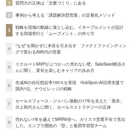
1
質問力の正体は「文脈づくり」にある
2
事例から考える「課題解決型営業」の定着化メソッド
戦略を現場の動線に落とし込む。イネーブルメントが設計
3
する現場実行と「ムーブメント」の作り方
“なぜ”を聞かずに本音を引き出す ファクトファインディン
4
グで変わるAI時代の営業
リクルートMVPがぶつかった売れない壁。SaleSeed梶谷さ
5
んに聞く、変化を楽しむキャリアの歩み方
生成AIの自社想起率100％を実現 HubSpot×AI活用支援で
6
国内1位、ナウビレッジの戦略
セールスフォース・ジャパン激動の17年を支えた「黒衣」
7
川上和代さんに聞く、セールスストラテジーの正体
売れない1年を越えてMRR6倍へ。カリスマ営業不在で見出
8
した、エンプラ開拓の「型」と集団学習型チーム