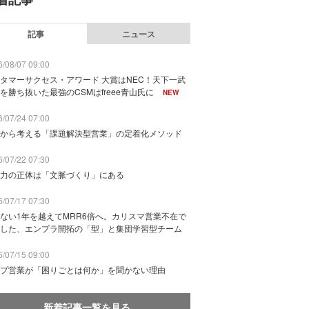
記事
ニュース
/08/07 09:00
タマーサクセス・アワード 大賞はNEC！天下一武
を勝ち抜いた最強のCSMはfreee青山氏に
NEW
/07/24 07:00
から考える「課題解決型営業」の定着化メソッド
/07/22 07:30
力の正体は「文脈づくり」にある
/07/17 07:30
ない1年を越えてMRR6倍へ。カリスマ営業不在で
した、エンプラ開拓の「型」と集団学習型チーム
/07/15 09:00
プ営業が「困りごとは何か」を聞かない理由
新着記事一覧を見る