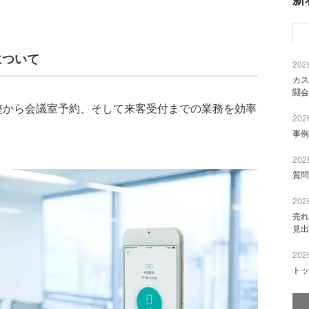
」について
2026
カス
闘会
程調整から会議室予約、そして来客受付までの業務を効率
2026
事例
2026
質問
2026
売れ
見出
2026
トッ