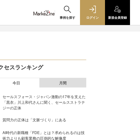
事例を探す
ログイン
新規
会員登録
クセスランキング
今日
月間
セールスフォース・ジャパン激動の17年を支えた
「黒衣」川上和代さんに聞く、セールスストラテ
ジーの正体
質問力の正体は「文脈づくり」にある
AI時代の新職種「FDE」とは？求められるのは技
術力よりも顧客業務の圧倒的な解像度