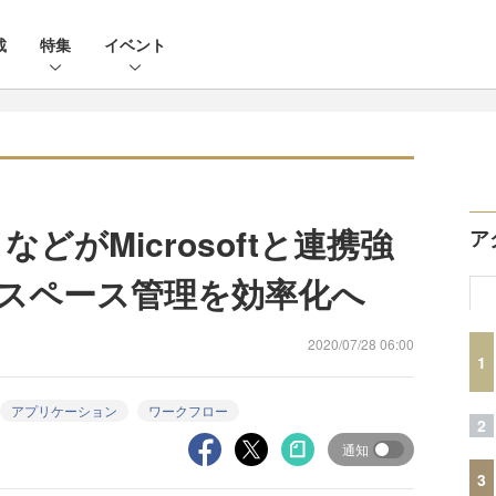
載
特集
イベント
」などがMicrosoftと連携強
ア
スペース管理を効率化へ
2020/07/28 06:00
1
アプリケーション
ワークフロー
2
通知
3