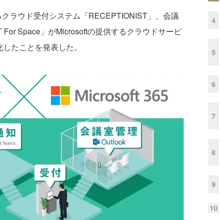
るクラウド受付システム「RECEPTIONIST」、会議
4
For Space」がMicrosoftの提供するクラウドサービ
を強化したことを発表した。
5
6
7
8
9
10