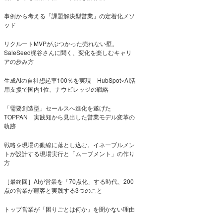
事例から考える「課題解決型営業」の定着化メソ
ッド
リクルートMVPがぶつかった売れない壁。
SaleSeed梶谷さんに聞く、変化を楽しむキャリ
アの歩み方
生成AIの自社想起率100％を実現 HubSpot×AI活
用支援で国内1位、ナウビレッジの戦略
「需要創造型」セールスへ進化を遂げた
TOPPAN 実践知から見出した営業モデル変革の
軌跡
戦略を現場の動線に落とし込む。イネーブルメン
トが設計する現場実行と「ムーブメント」の作り
方
［最終回］AIが営業を「70点化」する時代、200
点の営業が顧客と実践する3つのこと
トップ営業が「困りごとは何か」を聞かない理由