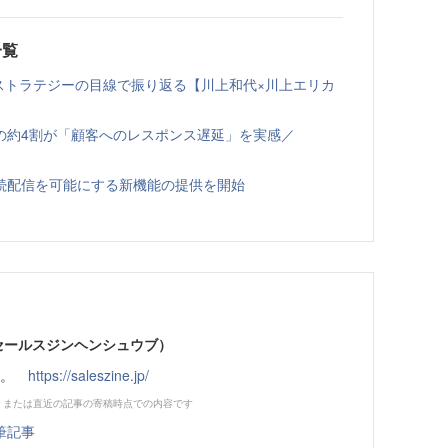
一覧
ルスストラテジーの目線で振り返る【川上和代×川上エリカ
の約4割が「顧客へのレスポンス遅延」を実感／
への継続配信を可能にする新機能の提供を開始
部（セールスジンヘンシュウブ）
です。
https://saleszine.jp/
、または直近の記事の寄稿時点での内容です
筆記事