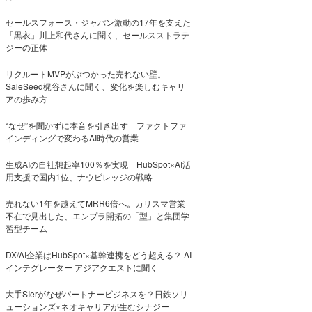
セールスフォース・ジャパン激動の17年を支えた
「黒衣」川上和代さんに聞く、セールスストラテ
ジーの正体
リクルートMVPがぶつかった売れない壁。
SaleSeed梶谷さんに聞く、変化を楽しむキャリ
アの歩み方
“なぜ”を聞かずに本音を引き出す ファクトファ
インディングで変わるAI時代の営業
生成AIの自社想起率100％を実現 HubSpot×AI活
用支援で国内1位、ナウビレッジの戦略
売れない1年を越えてMRR6倍へ。カリスマ営業
不在で見出した、エンプラ開拓の「型」と集団学
習型チーム
DX/AI企業はHubSpot×基幹連携をどう超える？ AI
インテグレーター アジアクエストに聞く
大手SIerがなぜパートナービジネスを？日鉄ソリ
ューションズ×ネオキャリアが生むシナジー