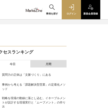
事例を探す
ログイン
新規
会員登録
クセスランキング
今日
月間
質問力の正体は「文脈づくり」にある
事例から考える「課題解決型営業」の定着化メソ
ッド
戦略を現場の動線に落とし込む。イネーブルメン
トが設計する現場実行と「ムーブメント」の作り
方