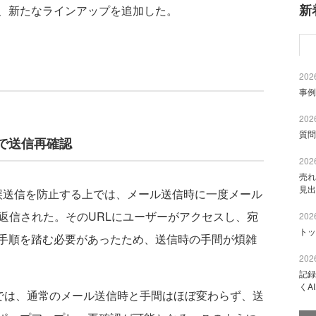
新
、新たなラインアップを追加した。
2026
事例
2026
質問
で送信再確認
2026
売れ
見出
ける誤送信を防止する上では、メール送信時に一度メール
返信された。そのURLにユーザーがアクセスし、宛
2026
トッ
手順を踏む必要があったため、送信時の手間が煩雑
2026
記録
くA
crosoft 365では、通常のメール送信時と手間はほぼ変わらず、送