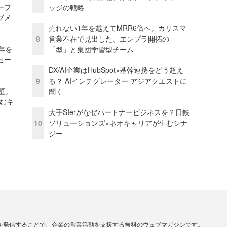
ーブ
ッジの戦略
ブメ
売れない1年を越えてMRR6倍へ。カリスマ
8
営業不在で見出した、エンプラ開拓の
年を
「型」と集団学習型チーム
セー
DX/AI企業はHubSpot×基幹連携をどう超え
9
る？ AIインテグレーター アジアクエストに
壁。
聞く
しむキ
大手SIerがなぜパートナービジネスを？日鉄
10
ソリューションズ×ネオキャリアが生むシナ
ジー
連の情報を発信することで、企業の営業活動を支援する無料のウェブマガジンです。