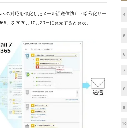
ookへの対応を強化したメール誤送信防止・暗号化サー
4
crosoft 365」を2020月10月30日に発売すると発表。
5
6
7
8
9
10