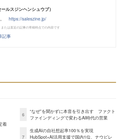
部（セールスジンヘンシュウブ）
です。
https://saleszine.jp/
、または直近の記事の寄稿時点での内容です
筆記事
“なぜ”を聞かずに本音を引き出す ファクト
6
ファインディングで変わるAI時代の営業
定着
生成AIの自社想起率100％を実現
7
HubSpot×AI活用支援で国内1位、ナウビレ