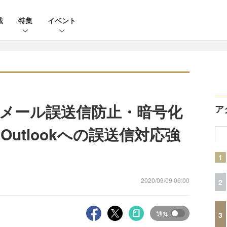
載
特集
イベント
、メール誤送信防止・暗号化
ア
Outlookへの誤送信対応強
1
2020/09/09 06:00
2
通知
3