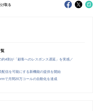
受け取る
一覧
の約4割が「顧客へのレスポンス遅延」を実感／
への継続配信を可能にする新機能の提供を開始
latformで月間20万コールの自動化を達成