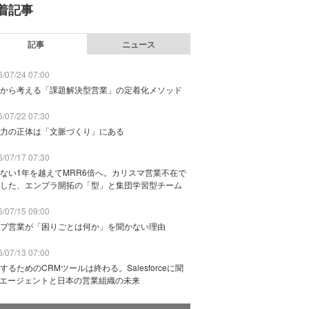
着記事
記事
ニュース
/07/24 07:00
から考える「課題解決型営業」の定着化メソッド
/07/22 07:30
力の正体は「文脈づくり」にある
/07/17 07:30
ない1年を越えてMRR6倍へ。カリスマ営業不在で
した、エンプラ開拓の「型」と集団学習型チーム
/07/15 09:00
プ営業が「困りごとは何か」を聞かない理由
/07/13 07:00
するためのCRMツールは終わる。Salesforceに聞
Iエージェントと日本の営業組織の未来