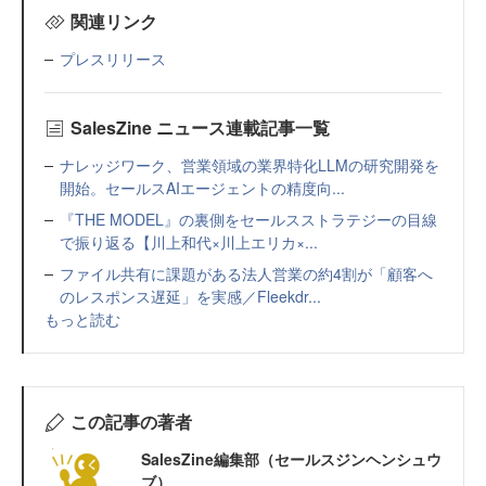
関連リンク
プレスリリース
SalesZine ニュース連載記事一覧
ナレッジワーク、営業領域の業界特化LLMの研究開発を
開始。セールスAIエージェントの精度向...
『THE MODEL』の裏側をセールスストラテジーの目線
で振り返る【川上和代×川上エリカ×...
ファイル共有に課題がある法人営業の約4割が「顧客へ
のレスポンス遅延」を実感／Fleekdr...
もっと読む
この記事の著者
SalesZine編集部（セールスジンヘンシュウ
ブ）