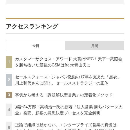
アクセスランキング
今日
月間
カスタマーサクセス・アワード 大賞はNEC！天下一武闘会
1
を勝ち抜いた最強のCSMはfreee青山氏に
セールスフォース・ジャパン激動の17年を支えた「黒衣」
2
川上和代さんに聞く、セールスストラテジーの正体
3
事例から考える「課題解決型営業」の定着化メソッド
累計24万部・高橋浩一氏の新著『法人営業 勝ちパターン大
4
全』発売、顧客の意思決定プロセスを完全解明
正論で組織は動かない。エンタープライズ営業の真髄は
5