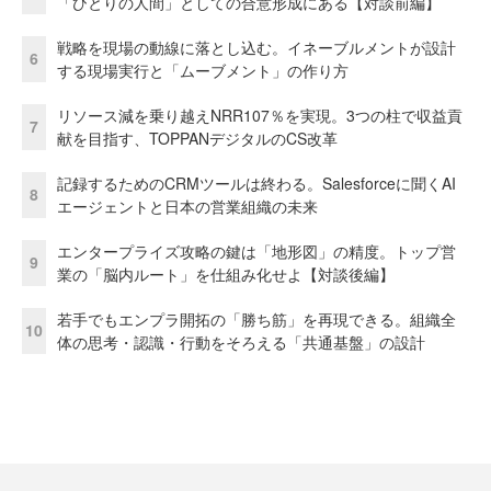
「ひとりの人間」としての合意形成にある【対談前編】
戦略を現場の動線に落とし込む。イネーブルメントが設計
6
する現場実行と「ムーブメント」の作り方
リソース減を乗り越えNRR107％を実現。3つの柱で収益貢
7
献を目指す、TOPPANデジタルのCS改革
記録するためのCRMツールは終わる。Salesforceに聞くAI
8
エージェントと日本の営業組織の未来
エンタープライズ攻略の鍵は「地形図」の精度。トップ営
9
業の「脳内ルート」を仕組み化せよ【対談後編】
若手でもエンプラ開拓の「勝ち筋」を再現できる。組織全
10
体の思考・認識・行動をそろえる「共通基盤」の設計