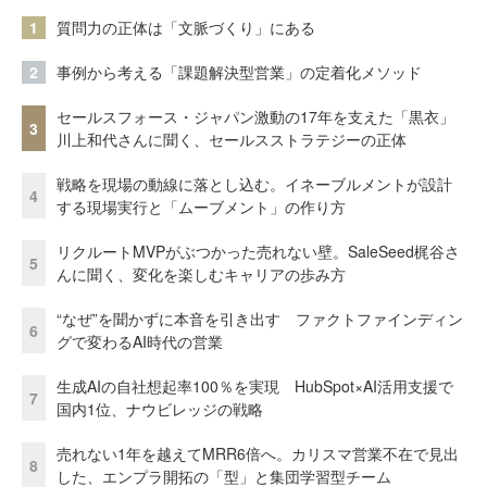
1
質問力の正体は「文脈づくり」にある
2
事例から考える「課題解決型営業」の定着化メソッド
セールスフォース・ジャパン激動の17年を支えた「黒衣」
3
川上和代さんに聞く、セールスストラテジーの正体
戦略を現場の動線に落とし込む。イネーブルメントが設計
4
する現場実行と「ムーブメント」の作り方
リクルートMVPがぶつかった売れない壁。SaleSeed梶谷さ
5
んに聞く、変化を楽しむキャリアの歩み方
“なぜ”を聞かずに本音を引き出す ファクトファインディン
6
グで変わるAI時代の営業
生成AIの自社想起率100％を実現 HubSpot×AI活用支援で
7
国内1位、ナウビレッジの戦略
売れない1年を越えてMRR6倍へ。カリスマ営業不在で見出
8
した、エンプラ開拓の「型」と集団学習型チーム