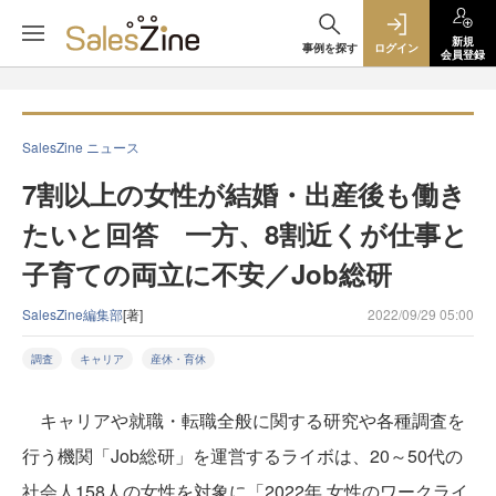
新規
事例を探す
ログイン
会員登録
SalesZine ニュース
7割以上の女性が結婚・出産後も働き
たいと回答 一方、8割近くが仕事と
子育ての両立に不安／Job総研
SalesZine編集部
[著]
2022/09/29 05:00
調査
キャリア
産休・育休
キャリアや就職・転職全般に関する研究や各種調査を
行う機関「Job総研」を運営するライボは、20～50代の
社会人158人の女性を対象に「2022年 女性のワークライ