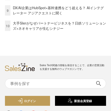
DX/AI企業はHubSpot×基幹連携をどう超える？ AIインテグ
9
レーター アジアクエストに聞く
大手SIerがなぜパートナービジネスを？日鉄ソリューション
10
ズ×ネオキャリアが生むシナジー
Sales Tech関連の情報を発信することで、企業の営業活動
を支援する無料のウェブマガジンです。
ログイン
新規会員登録