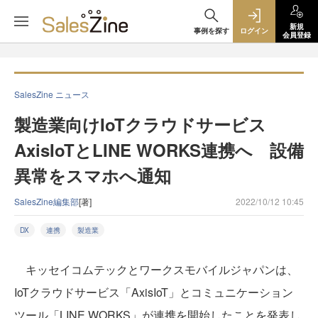
新規
事例を探す
ログイン
会員登録
SalesZine ニュース
製造業向けIoTクラウドサービス
AxisIoTとLINE WORKS連携へ 設備
異常をスマホへ通知
SalesZine編集部
[著]
2022/10/12 10:45
DX
連携
製造業
キッセイコムテックとワークスモバイルジャパンは、
IoTクラウドサービス「AxisIoT」とコミュニケーション
ツール「LINE WORKS」が連携を開始したことを発表し