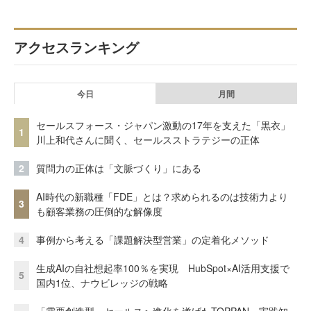
アクセスランキング
今日
月間
セールスフォース・ジャパン激動の17年を支えた「黒衣」
1
川上和代さんに聞く、セールスストラテジーの正体
2
質問力の正体は「文脈づくり」にある
AI時代の新職種「FDE」とは？求められるのは技術力より
3
も顧客業務の圧倒的な解像度
4
事例から考える「課題解決型営業」の定着化メソッド
生成AIの自社想起率100％を実現 HubSpot×AI活用支援で
5
国内1位、ナウビレッジの戦略
「需要創造型」セールスへ進化を遂げたTOPPAN 実践知