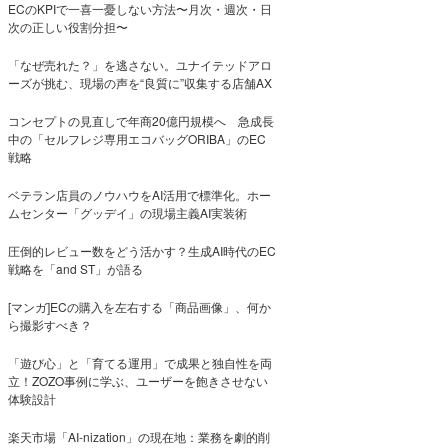
ECのKPIで一喜一憂しない方法〜月次・週次・日
次の正しい役割分担〜
「なぜ売れた？」を逃さない。ユナイテッドアロ
ーズが挑む、現場の声を“良質に”収集する店舗AX
コンセプトの見直しで年商20億円規模へ 急成長
中の「セルフレジ専用エコバッグORIBA」のEC
戦略
ベテラン店員のノウハウをAI活用で標準化。ホー
ムセンター「グッデイ」の現場主義AI実装術
圧倒的レビュー数をどう活かす？生成AI時代のEC
戦略を「and ST」が語る
[マンガ]ECの購入を左右する「商品画像」、何か
ら撮影すべき？
「遊び心」と「育てる運用」で成果と独自性を両
立！ZOZO事例に学ぶ、ユーザーを飽きさせない
体験設計
楽天市場「AI-nization」の現在地：業務を劇的削