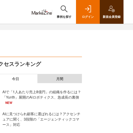
事例を探す
ログイン
新規
会員登録
クセスランキング
今日
月間
AIで「1人あたり売上8億円」の組織を作るには？
「Yunth」展開のAiロボティクス、急成長の裏側
NEW
AIに見つけられ顧客に選ばれるには？アクセンチ
ュアに聞く、3段階の「エージェンティックコマ
ース」対応