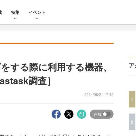
載
特集
イベント
グをする際に利用する機器、
ア
stask調査］
2014/08/21 17:45
1
通知
2