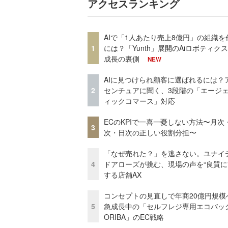
アクセスランキング
AIで「1人あたり売上8億円」の組織を
1
には？「Yunth」展開のAiロボティク
成長の裏側
NEW
AIに見つけられ顧客に選ばれるには？
2
センチュアに聞く、3段階の「エージ
ィックコマース」対応
ECのKPIで一喜一憂しない方法〜月次
3
次・日次の正しい役割分担〜
「なぜ売れた？」を逃さない。ユナイ
4
ドアローズが挑む、現場の声を“良質に
する店舗AX
コンセプトの見直しで年商20億円規
5
急成長中の「セルフレジ専用エコバッ
ORIBA」のEC戦略