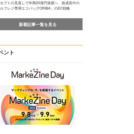
セプトの見直しで年商20億円規模へ 急成長中の
ルフレジ専用エコバッグORIBA」のEC戦略
新着記事一覧を見る
ベント