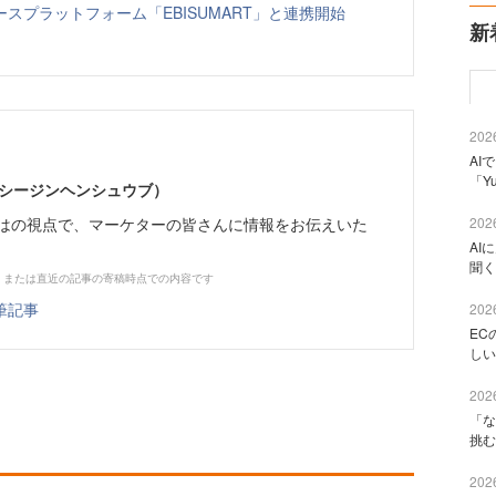
スプラットフォーム「EBISUMART」と連携開始
新
2026
AI
「Y
イーシージンヘンシュウブ）
らではの視点で、マーケターの皆さんに情報をお伝えいた
2026
AI
聞く
、または直近の記事の寄稿時点での内容です
筆記事
2026
EC
しい
2026
「な
挑む
2026