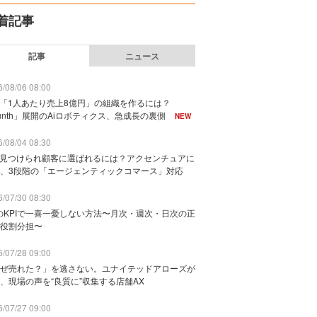
着記事
記事
ニュース
/08/06 08:00
で「1人あたり売上8億円」の組織を作るには？
unth」展開のAiロボティクス、急成長の裏側
NEW
/08/04 08:30
に見つけられ顧客に選ばれるには？アクセンチュアに
、3段階の「エージェンティックコマース」対応
/07/30 08:30
のKPIで一喜一憂しない方法〜月次・週次・日次の正
役割分担〜
/07/28 09:00
ぜ売れた？」を逃さない。ユナイテッドアローズが
、現場の声を“良質に”収集する店舗AX
/07/27 09:00