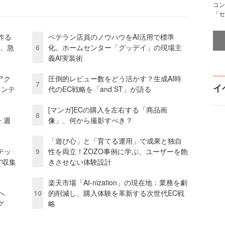
コン
「セ
作る
ベテラン店員のノウハウをAI活用で標準
ス、急
6
化。ホームセンター「グッデイ」の現場主
義AI実装術
アク
圧倒的レビュー数をどう活かす？生成AI時
7
イ
ェンテ
代のEC戦略を「and ST」が語る
[マンガ]ECの購入を左右する「商品画
8
・週
像」、何から撮影すべき？
「遊び心」と「育てる運用」で成果と独自
テッ
9
性を両立！ZOZO事例に学ぶ、ユーザーを飽
”収集
きさせない体験設計
楽天市場「AI-nization」の現在地：業務を劇
模へ
10
的削減し、購入体験を革新する次世代EC戦
グ
略