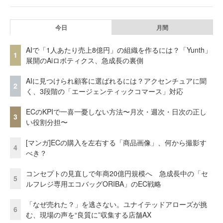
今日
月間
AIで「1人あたり売上8億円」の組織を作るには？「Yunth」
1
展開のAiロボティクス、急成長の裏側
AIに見つけられ顧客に選ばれるには？アクセンチュアに聞
2
く、3段階の「エージェンティックコマース」対応
ECのKPIで一喜一憂しない方法〜月次・週次・日次の正し
3
い役割分担〜
[マンガ]ECの購入を左右する「商品画像」、何から撮影す
4
べき？
コンセプトの見直しで年商20億円規模へ 急成長中の「セ
5
ルフレジ専用エコバッグORIBA」のEC戦略
「なぜ売れた？」を逃さない。ユナイテッドアローズが挑
6
む、現場の声を“良質に”収集する店舗AX