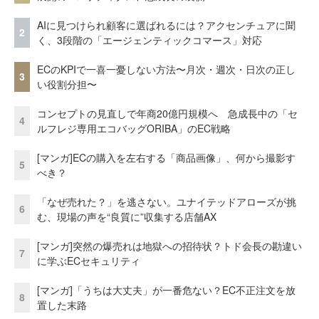
AIに見つけられ顧客に選ばれるには？アクセンチュアに聞
2
く、3段階の「エージェンティックコマース」対応
ECのKPIで一喜一憂しない方法〜月次・週次・日次の正し
3
い役割分担〜
コンセプトの見直しで年商20億円規模へ 急成長中の「セ
4
ルフレジ専用エコバッグORIBA」のEC戦略
[マンガ]ECの購入を左右する「商品画像」、何から撮影す
5
べき？
「なぜ売れた？」を逃さない。ユナイテッドアローズが挑
6
む、現場の声を“良質に”収集する店舗AX
[マンガ]突然の爆売れは地獄への招待状？トド会長の勘違い
7
に学ぶECセキュリティ
[マンガ]「うちは大丈夫」が一番危ない？EC不正注文を放
8
置した末路