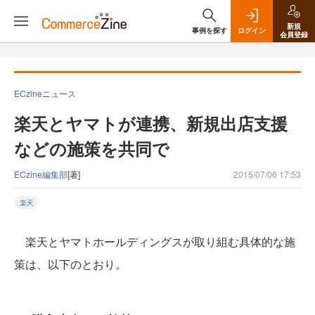
新規
事例を探す
ログイン
会員登録
ECzineニュース
楽天とヤマトが連携、新規出店支援
などの施策を共同で
ECzine編集部
[著]
2015/07/06 17:53
楽天
楽天とヤマトホールディングスが取り組む具体的な施
策は、以下のとおり。