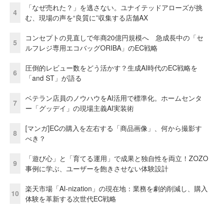
「なぜ売れた？」を逃さない。ユナイテッドアローズが挑
4
む、現場の声を“良質に”収集する店舗AX
コンセプトの見直しで年商20億円規模へ 急成長中の「セ
5
ルフレジ専用エコバッグORIBA」のEC戦略
圧倒的レビュー数をどう活かす？生成AI時代のEC戦略を
6
「and ST」が語る
ベテラン店員のノウハウをAI活用で標準化。ホームセンタ
7
ー「グッデイ」の現場主義AI実装術
[マンガ]ECの購入を左右する「商品画像」、何から撮影す
8
べき？
「遊び心」と「育てる運用」で成果と独自性を両立！ZOZO
9
事例に学ぶ、ユーザーを飽きさせない体験設計
楽天市場「AI-nization」の現在地：業務を劇的削減し、購入
10
体験を革新する次世代EC戦略