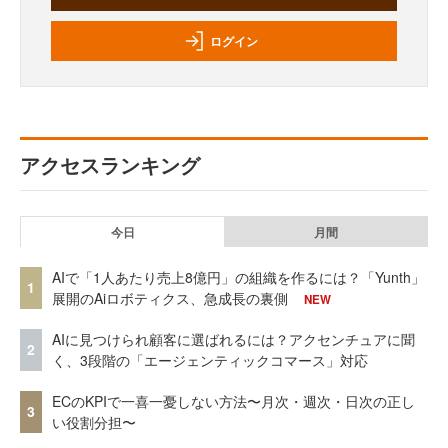
ログイン
アクセスランキング
今日
月間
AIで「1人あたり売上8億円」の組織を作るには？「Yunth」
1
展開のAiロボティクス、急成長の裏側
NEW
AIに見つけられ顧客に選ばれるには？アクセンチュアに聞
2
く、3段階の「エージェンティックコマース」対応
ECのKPIで一喜一憂しない方法〜月次・週次・日次の正し
3
い役割分担〜