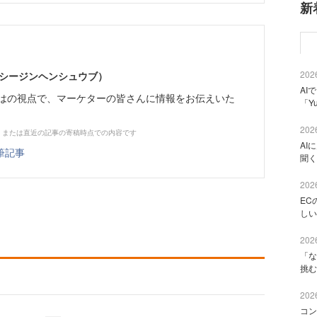
新
2026
イーシージンヘンシュウブ）
AI
らではの視点で、マーケターの皆さんに情報をお伝えいた
「Y
2026
、または直近の記事の寄稿時点での内容です
AI
筆記事
聞く
2026
EC
しい
2026
「な
挑む
2026
コン