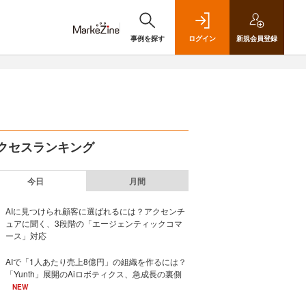
事例を探す
ログイン
新規
会員登録
クセスランキング
今日
月間
AIに見つけられ顧客に選ばれるには？アクセンチ
ュアに聞く、3段階の「エージェンティックコマ
ース」対応
AIで「1人あたり売上8億円」の組織を作るには？
「Yunth」展開のAiロボティクス、急成長の裏側
NEW