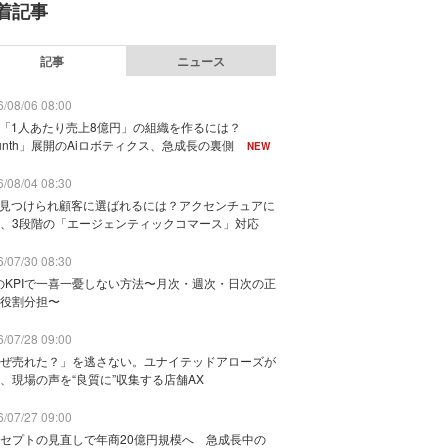
着記事
記事
ニュース
/08/06 08:00
で「1人あたり売上8億円」の組織を作るには？
unth」展開のAiロボティクス、急成長の裏側
NEW
/08/04 08:30
に見つけられ顧客に選ばれるには？アクセンチュアに
、3段階の「エージェンティックコマース」対応
/07/30 08:30
のKPIで一喜一憂しない方法〜月次・週次・日次の正
役割分担〜
/07/28 09:00
ぜ売れた？」を逃さない。ユナイテッドアローズが
、現場の声を“良質に”収集する店舗AX
/07/27 09:00
セプトの見直しで年商20億円規模へ 急成長中の