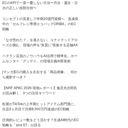
ECのKPIで一喜一憂しない方法〜月次・週次・日
次の正しい役割分担〜
コンセプトの見直しで年商20億円規模へ 急成長
中の「セルフレジ専用エコバッグORIBA」のEC
戦略
「なぜ売れた？」を逃さない。ユナイテッドアロ
ーズが挑む、現場の声を“良質に”収集する店舗AX
ベテラン店員のノウハウをAI活用で標準化。ホー
ムセンター「グッデイ」の現場主義AI実装術
[マンガ]ECの購入を左右する「商品画像」、何か
ら撮影すべき？
【NRF APAC 2026 現地レポート】逸見光次郎氏
が読み解く、3つの注目キーワード
松屋がTikTokの上半期ヒットアイテム部門賞に。
出店3ヵ月目で月商8,500万円達成のEC戦略
圧倒的レビュー数をどう活かす？生成AI時代のEC
戦略を「and ST」が語る