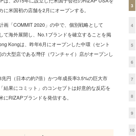
は、2015年に設立した米国子会社のRIZAP USAを
3
カに米国初の店舗を2月にオープンする。
「COMMIT 2020」の中で、個別戦略として
4
として海外展開し、No.1ブランドを確立することを掲
ong Kongは、昨年6月にオープンした中環（セント
5
初の大型店である灣仔（ワンチャイ）店がオープンし
6
兆円（日本の約7倍）かつ年成長率3.5%の巨大市
7
「結果にコミット」のコンセプトは好意的な反応を
8
にRIZAPブランドを発信する。
9
10