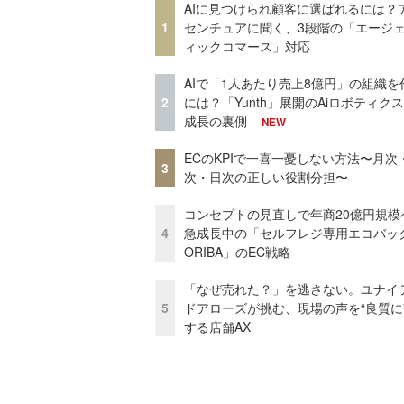
AIに見つけられ顧客に選ばれるには？
1
センチュアに聞く、3段階の「エージ
ィックコマース」対応
AIで「1人あたり売上8億円」の組織を
2
には？「Yunth」展開のAiロボティク
成長の裏側
NEW
ECのKPIで一喜一憂しない方法〜月次
3
次・日次の正しい役割分担〜
コンセプトの見直しで年商20億円規
4
急成長中の「セルフレジ専用エコバッ
ORIBA」のEC戦略
「なぜ売れた？」を逃さない。ユナイ
5
ドアローズが挑む、現場の声を“良質に
する店舗AX