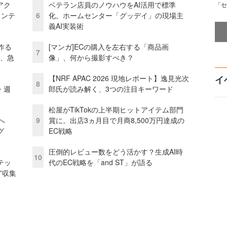
アク
ベテラン店員のノウハウをAI活用で標準
「セ
ェンテ
6
化。ホームセンター「グッデイ」の現場主
義AI実装術
作る
[マンガ]ECの購入を左右する「商品画
7
ス、急
像」、何から撮影すべき？
【NRF APAC 2026 現地レポート】逸見光次
イ
8
・週
郎氏が読み解く、3つの注目キーワード
松屋がTikTokの上半期ヒットアイテム部門
模へ
9
賞に。出店3ヵ月目で月商8,500万円達成の
グ
EC戦略
圧倒的レビュー数をどう活かす？生成AI時
10
テッ
代のEC戦略を「and ST」が語る
”収集