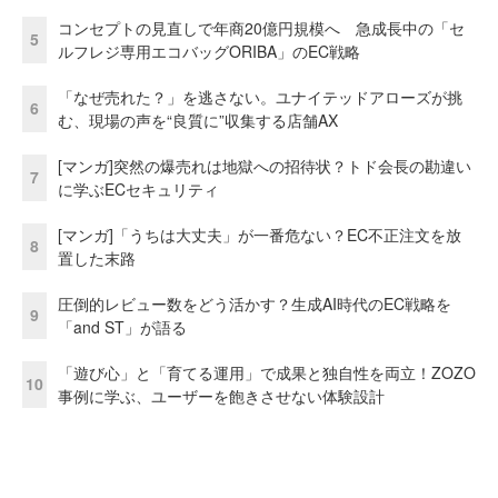
コンセプトの見直しで年商20億円規模へ 急成長中の「セ
5
ルフレジ専用エコバッグORIBA」のEC戦略
「なぜ売れた？」を逃さない。ユナイテッドアローズが挑
6
む、現場の声を“良質に”収集する店舗AX
[マンガ]突然の爆売れは地獄への招待状？トド会長の勘違い
7
に学ぶECセキュリティ
[マンガ]「うちは大丈夫」が一番危ない？EC不正注文を放
8
置した末路
圧倒的レビュー数をどう活かす？生成AI時代のEC戦略を
9
「and ST」が語る
「遊び心」と「育てる運用」で成果と独自性を両立！ZOZO
10
事例に学ぶ、ユーザーを飽きさせない体験設計