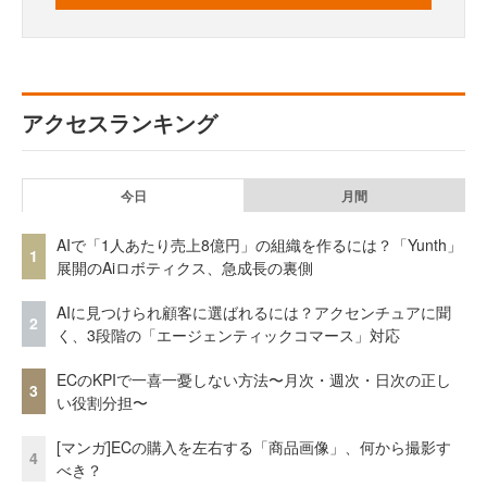
アクセスランキング
今日
月間
AIで「1人あたり売上8億円」の組織を作るには？「Yunth」
1
展開のAiロボティクス、急成長の裏側
AIに見つけられ顧客に選ばれるには？アクセンチュアに聞
2
く、3段階の「エージェンティックコマース」対応
ECのKPIで一喜一憂しない方法〜月次・週次・日次の正し
3
い役割分担〜
[マンガ]ECの購入を左右する「商品画像」、何から撮影す
4
べき？