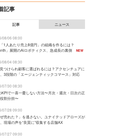
着記事
記事
ニュース
/08/06 08:00
で「1人あたり売上8億円」の組織を作るには？
unth」展開のAiロボティクス、急成長の裏側
NEW
/08/04 08:30
に見つけられ顧客に選ばれるには？アクセンチュアに
、3段階の「エージェンティックコマース」対応
/07/30 08:30
のKPIで一喜一憂しない方法〜月次・週次・日次の正
役割分担〜
/07/28 09:00
ぜ売れた？」を逃さない。ユナイテッドアローズが
、現場の声を“良質に”収集する店舗AX
/07/27 09:00