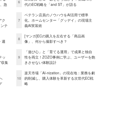
6
ス、急
代のEC戦略を「and ST」が語る
ベテラン店員のノウハウをAI活用で標準
アク
7
化。ホームセンター「グッデイ」の現場主
ェンテ
義AI実装術
[マンガ]ECの購入を左右する「商品画
8
・週
像」、何から撮影すべき？
「遊び心」と「育てる運用」で成果と独自
テッ
9
性を両立！ZOZO事例に学ぶ、ユーザーを飽
”収集
きさせない体験設計
楽天市場「AI-nization」の現在地：業務を劇
模へ
10
的削減し、購入体験を革新する次世代EC戦
グ
略