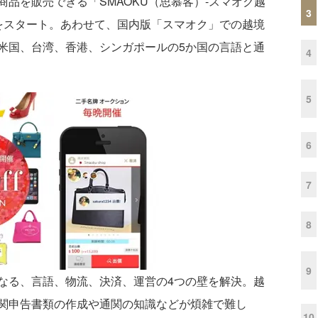
品を販売できる「SMAOKU（思慕客）-スマオク越
3
をスタート。あわせて、国内版「スマオク」での越境
米国、台湾、香港、シンガポールの5か国の言語と通
4
5
6
7
8
9
る、言語、物流、決済、運営の4つの壁を解決。越
関申告書類の作成や通関の知識などが煩雑で難し
10