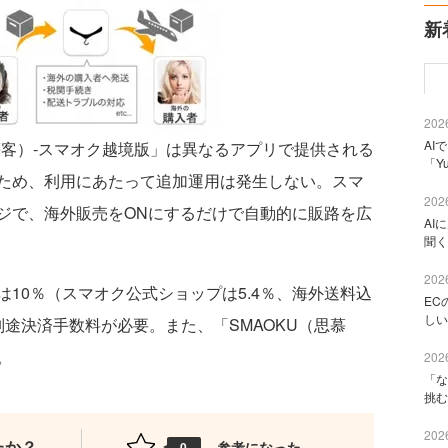
新
2026
AI
慕客）-スマオク越境版」は異なるアプリで提供される
「Y
ため、利用にあたって追加運用は発生しない。スマ
2026
ジで、海外販売をONにするだけで自動的に販路を広
AI
聞く
2026
10％（スマオク公式ショップは5.4％、海外送料込
EC
しい
途決済手数料が必要。また、「SMAOKU（思慕
。
2026
「な
挑む
2026
たか？
参考になった
0