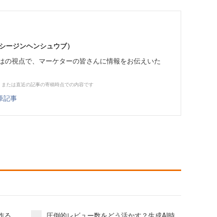
イーシージンヘンシュウブ）
らではの視点で、マーケターの皆さんに情報をお伝えいた
、または直近の記事の寄稿時点での内容です
筆記事
作る
圧倒的レビュー数をどう活かす？生成AI時