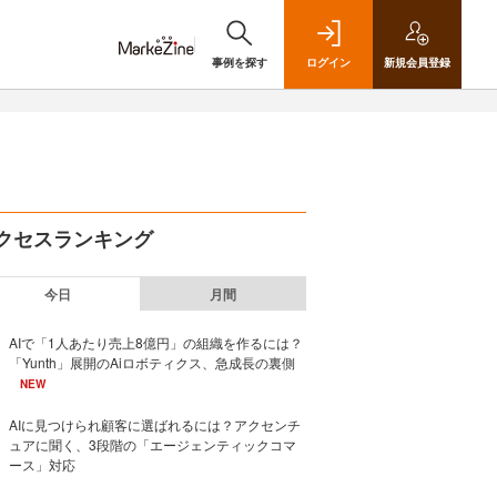
事例を探す
ログイン
新規
会員登録
クセスランキング
今日
月間
AIで「1人あたり売上8億円」の組織を作るには？
「Yunth」展開のAiロボティクス、急成長の裏側
NEW
AIに見つけられ顧客に選ばれるには？アクセンチ
ュアに聞く、3段階の「エージェンティックコマ
ース」対応