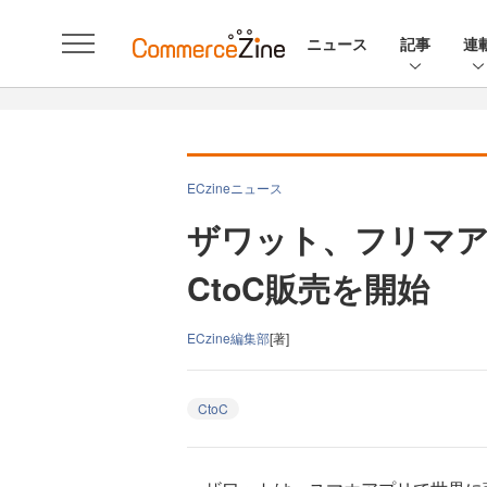
ニュース
記事
連
ECzineニュース
ザワット、フリマ
CtoC販売を開始
ECzine編集部
[著]
CtoC