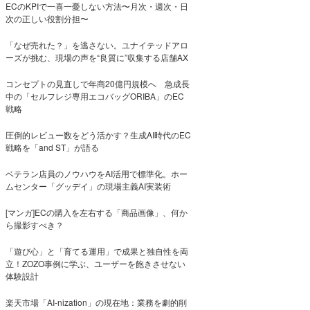
ECのKPIで一喜一憂しない方法〜月次・週次・日
次の正しい役割分担〜
「なぜ売れた？」を逃さない。ユナイテッドアロ
ーズが挑む、現場の声を“良質に”収集する店舗AX
コンセプトの見直しで年商20億円規模へ 急成長
中の「セルフレジ専用エコバッグORIBA」のEC
戦略
圧倒的レビュー数をどう活かす？生成AI時代のEC
戦略を「and ST」が語る
ベテラン店員のノウハウをAI活用で標準化。ホー
ムセンター「グッデイ」の現場主義AI実装術
[マンガ]ECの購入を左右する「商品画像」、何か
ら撮影すべき？
「遊び心」と「育てる運用」で成果と独自性を両
立！ZOZO事例に学ぶ、ユーザーを飽きさせない
体験設計
楽天市場「AI-nization」の現在地：業務を劇的削