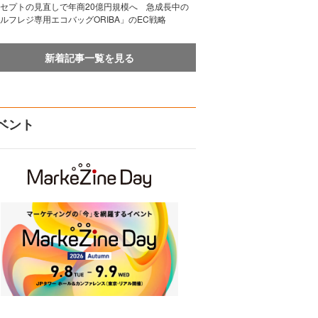
セプトの見直しで年商20億円規模へ 急成長中の
ルフレジ専用エコバッグORIBA」のEC戦略
新着記事一覧を見る
ベント