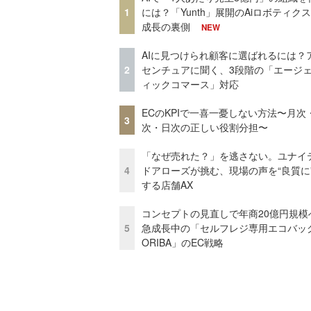
1
には？「Yunth」展開のAiロボティク
成長の裏側
NEW
AIに見つけられ顧客に選ばれるには？
2
センチュアに聞く、3段階の「エージ
ィックコマース」対応
ECのKPIで一喜一憂しない方法〜月次
3
次・日次の正しい役割分担〜
「なぜ売れた？」を逃さない。ユナイ
4
ドアローズが挑む、現場の声を“良質に
する店舗AX
コンセプトの見直しで年商20億円規
5
急成長中の「セルフレジ専用エコバッ
ORIBA」のEC戦略