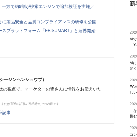
新
、一方で約9割が検索エンジンで追加検証を実施／
向けに製品安全と品質コンプライアンスの研修を公開
スプラットフォーム「EBISUMART」と連携開始
2026
AI
「Y
2026
AI
聞く
イーシージンヘンシュウブ）
2026
EC
らではの視点で、マーケターの皆さんに情報をお伝えいた
しい
2026
、または直近の記事の寄稿時点での内容です
「な
筆記事
挑む
2026
コン