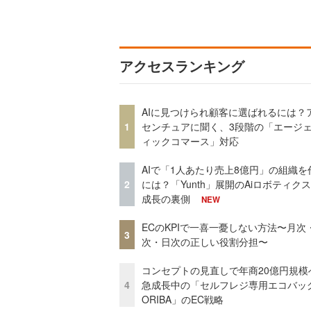
アクセスランキング
AIに見つけられ顧客に選ばれるには？
1
センチュアに聞く、3段階の「エージ
ィックコマース」対応
AIで「1人あたり売上8億円」の組織を
2
には？「Yunth」展開のAiロボティク
成長の裏側
NEW
ECのKPIで一喜一憂しない方法〜月次
3
次・日次の正しい役割分担〜
コンセプトの見直しで年商20億円規
4
急成長中の「セルフレジ専用エコバッ
ORIBA」のEC戦略