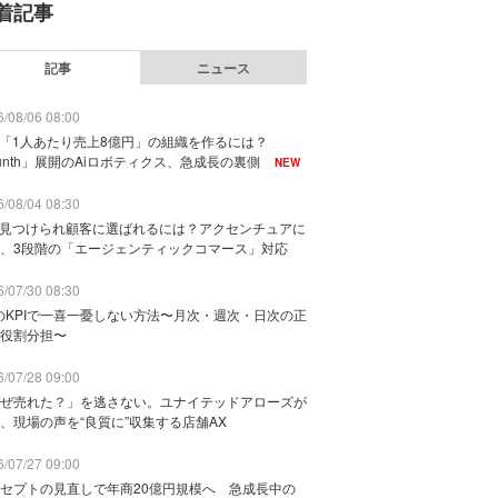
着記事
記事
ニュース
/08/06 08:00
で「1人あたり売上8億円」の組織を作るには？
unth」展開のAiロボティクス、急成長の裏側
NEW
/08/04 08:30
に見つけられ顧客に選ばれるには？アクセンチュアに
、3段階の「エージェンティックコマース」対応
/07/30 08:30
のKPIで一喜一憂しない方法〜月次・週次・日次の正
役割分担〜
/07/28 09:00
ぜ売れた？」を逃さない。ユナイテッドアローズが
、現場の声を“良質に”収集する店舗AX
/07/27 09:00
セプトの見直しで年商20億円規模へ 急成長中の