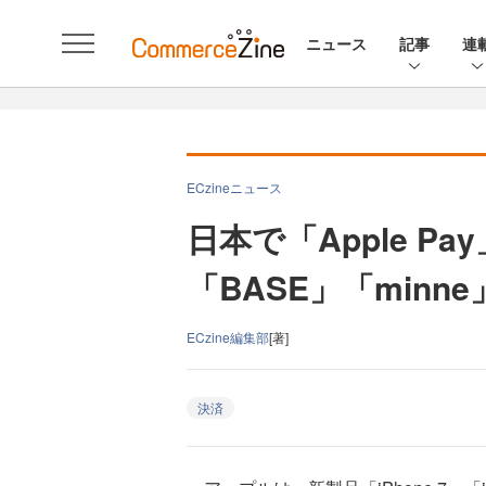
ニュース
記事
連
ECzineニュース
日本で「Apple P
「BASE」「min
ECzine編集部
[著]
決済