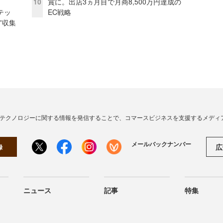
10
賞に。出店3ヵ月目で月商8,500万円達成の
テッ
EC戦略
”収集
・テクノロジーに関する情報を発信することで、コマースビジネスを支援するメディ
メールバックナンバー
広
録
ニュース
記事
特集