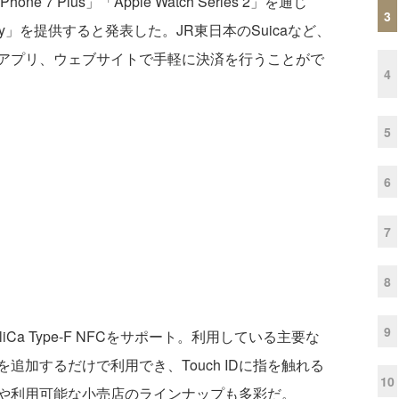
 7 Plus」「Apple Watch Series 2」を通じ
3
ay」を提供すると発表した。JR東日本のSuicaなど、
アプリ、ウェブサイトで手軽に決済を行うことがで
4
5
6
7
8
9
a Type-F NFCをサポート。利用している主要な
追加するだけで利用でき、Touch IDに指を触れる
10
や利用可能な小売店のラインナップも多彩だ。