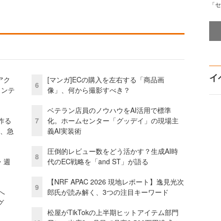
「セ
イ
アク
[マンガ]ECの購入を左右する「商品画
6
ェンテ
像」、何から撮影すべき？
ベテラン店員のノウハウをAI活用で標準
作る
7
化。ホームセンター「グッデイ」の現場主
ス、急
義AI実装術
圧倒的レビュー数をどう活かす？生成AI時
8
・週
代のEC戦略を「and ST」が語る
【NRF APAC 2026 現地レポート】逸見光次
9
模へ
郎氏が読み解く、3つの注目キーワード
グ
松屋がTikTokの上半期ヒットアイテム部門