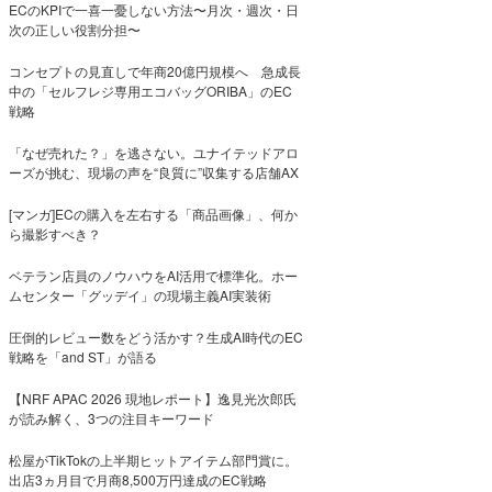
ECのKPIで一喜一憂しない方法〜月次・週次・日
次の正しい役割分担〜
コンセプトの見直しで年商20億円規模へ 急成長
中の「セルフレジ専用エコバッグORIBA」のEC
戦略
「なぜ売れた？」を逃さない。ユナイテッドアロ
ーズが挑む、現場の声を“良質に”収集する店舗AX
[マンガ]ECの購入を左右する「商品画像」、何か
ら撮影すべき？
ベテラン店員のノウハウをAI活用で標準化。ホー
ムセンター「グッデイ」の現場主義AI実装術
圧倒的レビュー数をどう活かす？生成AI時代のEC
戦略を「and ST」が語る
【NRF APAC 2026 現地レポート】逸見光次郎氏
が読み解く、3つの注目キーワード
松屋がTikTokの上半期ヒットアイテム部門賞に。
出店3ヵ月目で月商8,500万円達成のEC戦略