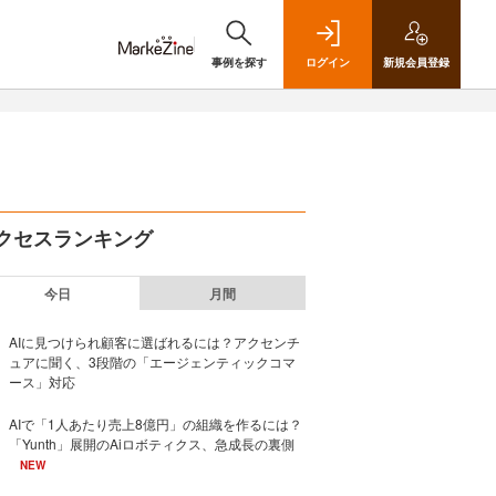
事例を探す
ログイン
新規
会員登録
クセスランキング
今日
月間
AIに見つけられ顧客に選ばれるには？アクセンチ
ュアに聞く、3段階の「エージェンティックコマ
ース」対応
AIで「1人あたり売上8億円」の組織を作るには？
「Yunth」展開のAiロボティクス、急成長の裏側
NEW