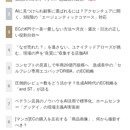
AIに見つけられ顧客に選ばれるには？アクセンチュアに聞
2
く、3段階の「エージェンティックコマース」対応
ECのKPIで一喜一憂しない方法〜月次・週次・日次の正し
3
い役割分担〜
「なぜ売れた？」を逃さない。ユナイテッドアローズが挑
4
む、現場の声を“良質に”収集する店舗AX
コンセプトの見直しで年商20億円規模へ 急成長中の「セ
5
ルフレジ専用エコバッグORIBA」のEC戦略
圧倒的レビュー数をどう活かす？生成AI時代のEC戦略を
6
「and ST」が語る
ベテラン店員のノウハウをAI活用で標準化。ホームセンタ
7
ー「グッデイ」の現場主義AI実装術
[マンガ]ECの購入を左右する「商品画像」、何から撮影す
8
べき？