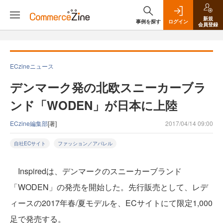
新規
事例を探す
ログイン
会員登録
ECzineニュース
デンマーク発の北欧スニーカーブラ
ンド「WODEN」が日本に上陸
ECzine編集部
[著]
2017/04/14 09:00
自社ECサイト
ファッション／アパレル
Inspiredは、デンマークのスニーカーブランド
「WODEN」の発売を開始した。先行販売として、レデ
ィースの2017年春/夏モデルを、ECサイトにて限定1,000
足で発売する。