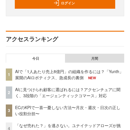
ログイン
アクセスランキング
今日
月間
AIで「1人あたり売上8億円」の組織を作るには？「Yunth」
1
展開のAiロボティクス、急成長の裏側
NEW
AIに見つけられ顧客に選ばれるには？アクセンチュアに聞
2
く、3段階の「エージェンティックコマース」対応
ECのKPIで一喜一憂しない方法〜月次・週次・日次の正し
3
い役割分担〜
「なぜ売れた？」を逃さない。ユナイテッドアローズが挑
4