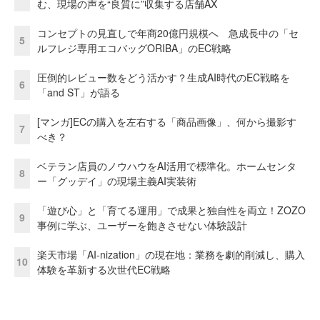
む、現場の声を“良質に”収集する店舗AX
コンセプトの見直しで年商20億円規模へ 急成長中の「セ
5
ルフレジ専用エコバッグORIBA」のEC戦略
圧倒的レビュー数をどう活かす？生成AI時代のEC戦略を
6
「and ST」が語る
[マンガ]ECの購入を左右する「商品画像」、何から撮影す
7
べき？
ベテラン店員のノウハウをAI活用で標準化。ホームセンタ
8
ー「グッデイ」の現場主義AI実装術
「遊び心」と「育てる運用」で成果と独自性を両立！ZOZO
9
事例に学ぶ、ユーザーを飽きさせない体験設計
楽天市場「AI-nization」の現在地：業務を劇的削減し、購入
10
体験を革新する次世代EC戦略