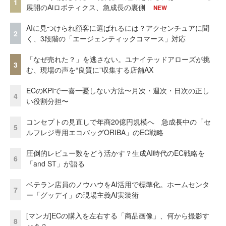
1
展開のAiロボティクス、急成長の裏側
NEW
AIに見つけられ顧客に選ばれるには？アクセンチュアに聞
2
く、3段階の「エージェンティックコマース」対応
「なぜ売れた？」を逃さない。ユナイテッドアローズが挑
3
む、現場の声を“良質に”収集する店舗AX
ECのKPIで一喜一憂しない方法〜月次・週次・日次の正し
4
い役割分担〜
コンセプトの見直しで年商20億円規模へ 急成長中の「セ
5
ルフレジ専用エコバッグORIBA」のEC戦略
圧倒的レビュー数をどう活かす？生成AI時代のEC戦略を
6
「and ST」が語る
ベテラン店員のノウハウをAI活用で標準化。ホームセンタ
7
ー「グッデイ」の現場主義AI実装術
[マンガ]ECの購入を左右する「商品画像」、何から撮影す
8