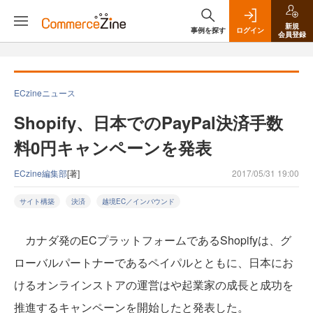
新規
事例を探す
ログイン
会員登録
ECzineニュース
Shopify、日本でのPayPal決済手数
料0円キャンペーンを発表
ECzine編集部
[著]
2017/05/31 19:00
サイト構築
決済
越境EC／インバウンド
カナダ発のECプラットフォームであるShopifyは、グ
ローバルパートナーであるペイパルとともに、日本にお
けるオンラインストアの運営はや起業家の成長と成功を
推進するキャンペーンを開始したと発表した。