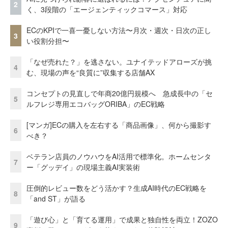
2
く、3段階の「エージェンティックコマース」対応
ECのKPIで一喜一憂しない方法〜月次・週次・日次の正し
3
い役割分担〜
「なぜ売れた？」を逃さない。ユナイテッドアローズが挑
4
む、現場の声を“良質に”収集する店舗AX
コンセプトの見直しで年商20億円規模へ 急成長中の「セ
5
ルフレジ専用エコバッグORIBA」のEC戦略
[マンガ]ECの購入を左右する「商品画像」、何から撮影す
6
べき？
ベテラン店員のノウハウをAI活用で標準化。ホームセンタ
7
ー「グッデイ」の現場主義AI実装術
圧倒的レビュー数をどう活かす？生成AI時代のEC戦略を
8
「and ST」が語る
「遊び心」と「育てる運用」で成果と独自性を両立！ZOZO
9