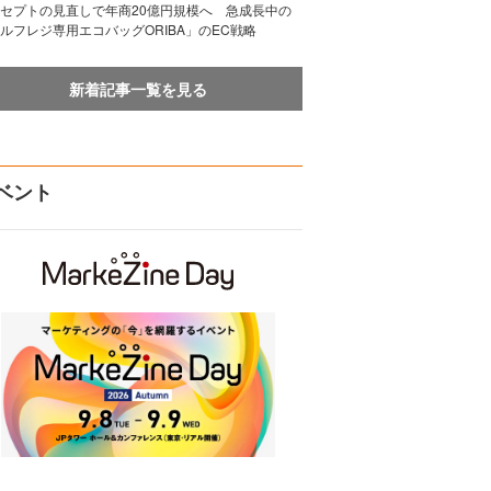
セプトの見直しで年商20億円規模へ 急成長中の
ルフレジ専用エコバッグORIBA」のEC戦略
新着記事一覧を見る
ベント