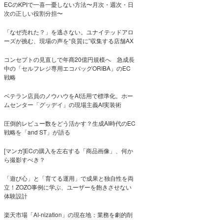
ECのKPIで一喜一憂しない方法〜月次・週次・日
次の正しい役割分担〜
「なぜ売れた？」を逃さない。ユナイテッドアロ
ーズが挑む、現場の声を“良質に”収集する店舗AX
コンセプトの見直しで年商20億円規模へ 急成長
中の「セルフレジ専用エコバッグORIBA」のEC
戦略
ベテラン店員のノウハウをAI活用で標準化。ホー
ムセンター「グッデイ」の現場主義AI実装術
圧倒的レビュー数をどう活かす？生成AI時代のEC
戦略を「and ST」が語る
[マンガ]ECの購入を左右する「商品画像」、何か
ら撮影すべき？
「遊び心」と「育てる運用」で成果と独自性を両
立！ZOZO事例に学ぶ、ユーザーを飽きさせない
体験設計
楽天市場「AI-nization」の現在地：業務を劇的削