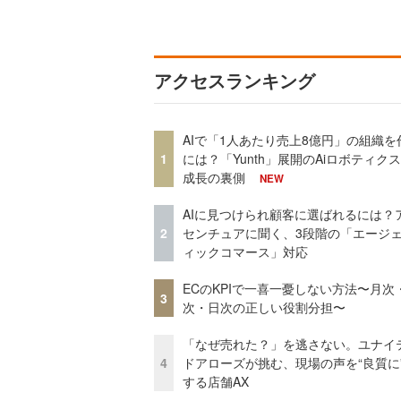
アクセスランキング
AIで「1人あたり売上8億円」の組織を
1
には？「Yunth」展開のAiロボティク
成長の裏側
NEW
AIに見つけられ顧客に選ばれるには？
2
センチュアに聞く、3段階の「エージ
ィックコマース」対応
ECのKPIで一喜一憂しない方法〜月次
3
次・日次の正しい役割分担〜
「なぜ売れた？」を逃さない。ユナイ
4
ドアローズが挑む、現場の声を“良質に
する店舗AX