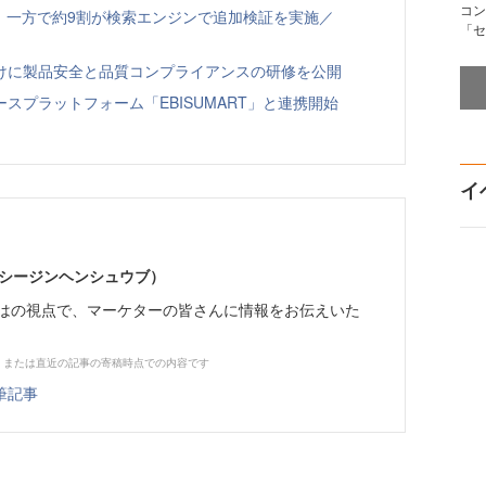
コン
、一方で約9割が検索エンジンで追加検証を実施／
「セ
向けに製品安全と品質コンプライアンスの研修を公開
スプラットフォーム「EBISUMART」と連携開始
イ
イーシージンヘンシュウブ）
らではの視点で、マーケターの皆さんに情報をお伝えいた
、または直近の記事の寄稿時点での内容です
筆記事