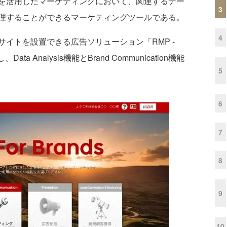
楽天市場を活用したマーケティングにおいて、関連するデー
3
理することができるマーケティングツールである。
4
イトを設置できる広告ソリューション「RMP -
ata Analysis機能とBrand Communication機能
5
6
7
8
9
10