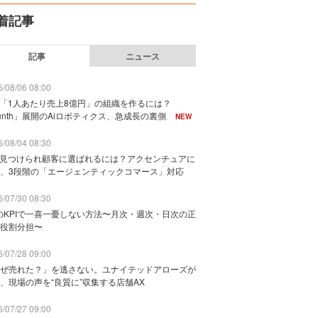
着記事
記事
ニュース
/08/06 08:00
で「1人あたり売上8億円」の組織を作るには？
unth」展開のAiロボティクス、急成長の裏側
NEW
/08/04 08:30
に見つけられ顧客に選ばれるには？アクセンチュアに
、3段階の「エージェンティックコマース」対応
/07/30 08:30
のKPIで一喜一憂しない方法〜月次・週次・日次の正
役割分担〜
/07/28 09:00
ぜ売れた？」を逃さない。ユナイテッドアローズが
、現場の声を“良質に”収集する店舗AX
/07/27 09:00