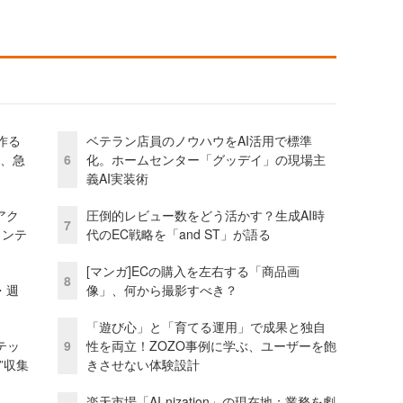
作る
ベテラン店員のノウハウをAI活用で標準
ス、急
6
化。ホームセンター「グッデイ」の現場主
義AI実装術
アク
圧倒的レビュー数をどう活かす？生成AI時
7
ェンテ
代のEC戦略を「and ST」が語る
[マンガ]ECの購入を左右する「商品画
8
・週
像」、何から撮影すべき？
「遊び心」と「育てる運用」で成果と独自
テッ
9
性を両立！ZOZO事例に学ぶ、ユーザーを飽
”収集
きさせない体験設計
楽天市場「AI-nization」の現在地：業務を劇