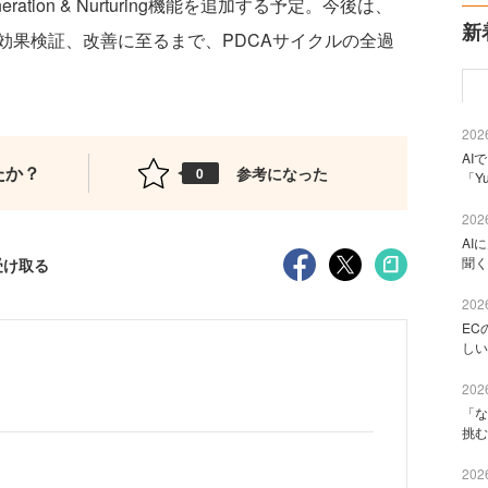
ation & Nurturing機能を追加する予定。今後は、
新
効果検証、改善に至るまで、PDCAサイクルの全過
2026
AI
たか？
参考になった
0
「Y
2026
AI
聞く
受け取る
2026
EC
しい
2026
「な
挑む
2026