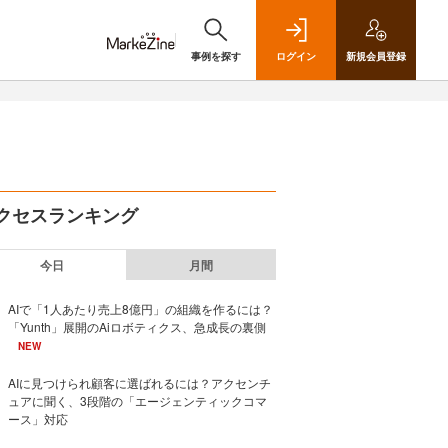
事例を探す
ログイン
新規
会員登録
クセスランキング
今日
月間
AIで「1人あたり売上8億円」の組織を作るには？
「Yunth」展開のAiロボティクス、急成長の裏側
NEW
AIに見つけられ顧客に選ばれるには？アクセンチ
ュアに聞く、3段階の「エージェンティックコマ
ース」対応