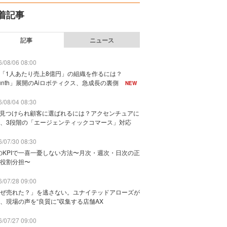
着記事
記事
ニュース
/08/06 08:00
で「1人あたり売上8億円」の組織を作るには？
unth」展開のAiロボティクス、急成長の裏側
NEW
/08/04 08:30
に見つけられ顧客に選ばれるには？アクセンチュアに
、3段階の「エージェンティックコマース」対応
/07/30 08:30
のKPIで一喜一憂しない方法〜月次・週次・日次の正
役割分担〜
/07/28 09:00
ぜ売れた？」を逃さない。ユナイテッドアローズが
、現場の声を“良質に”収集する店舗AX
/07/27 09:00