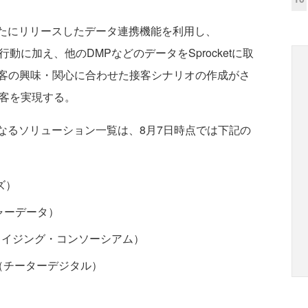
が新たにリリースしたデータ連携機能を利用し、
内の行動に加え、他のDMPなどのデータをSprocketに取
客の興味・関心に合わせた接客シナリオの作成がさ
b接客を実現する。
象となるソリューション一覧は、8月7日時点では下記の
ムズ）
トレジャーデータ）
ドバタイジング・コンソーシアム）
atform（チーターデジタル）