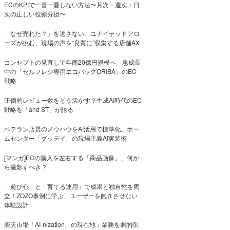
ECのKPIで一喜一憂しない方法〜月次・週次・日
次の正しい役割分担〜
「なぜ売れた？」を逃さない。ユナイテッドアロ
ーズが挑む、現場の声を“良質に”収集する店舗AX
コンセプトの見直しで年商20億円規模へ 急成長
中の「セルフレジ専用エコバッグORIBA」のEC
戦略
圧倒的レビュー数をどう活かす？生成AI時代のEC
戦略を「and ST」が語る
ベテラン店員のノウハウをAI活用で標準化。ホー
ムセンター「グッデイ」の現場主義AI実装術
[マンガ]ECの購入を左右する「商品画像」、何か
ら撮影すべき？
「遊び心」と「育てる運用」で成果と独自性を両
立！ZOZO事例に学ぶ、ユーザーを飽きさせない
体験設計
楽天市場「AI-nization」の現在地：業務を劇的削