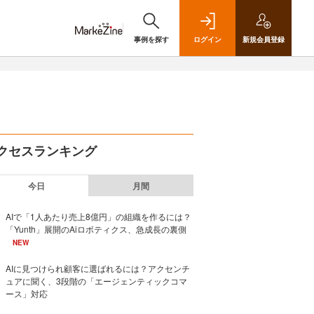
事例を探す
ログイン
新規
会員登録
クセスランキング
今日
月間
AIで「1人あたり売上8億円」の組織を作るには？
「Yunth」展開のAiロボティクス、急成長の裏側
NEW
AIに見つけられ顧客に選ばれるには？アクセンチ
ュアに聞く、3段階の「エージェンティックコマ
ース」対応