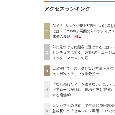
アクセスランキング
AIで「1人あたり売上8億円」の組織を
1
には？「Yunth」展開のAiロボティク
成長の裏側
NEW
AIに見つけられ顧客に選ばれるには？
2
センチュアに聞く、3段階の「エージ
ィックコマース」対応
ECのKPIで一喜一憂しない方法〜月次
3
次・日次の正しい役割分担〜
「なぜ売れた？」を逃さない。ユナイ
4
ドアローズが挑む、現場の声を“良質に
する店舗AX
コンセプトの見直しで年商20億円規
5
急成長中の「セルフレジ専用エコバッ