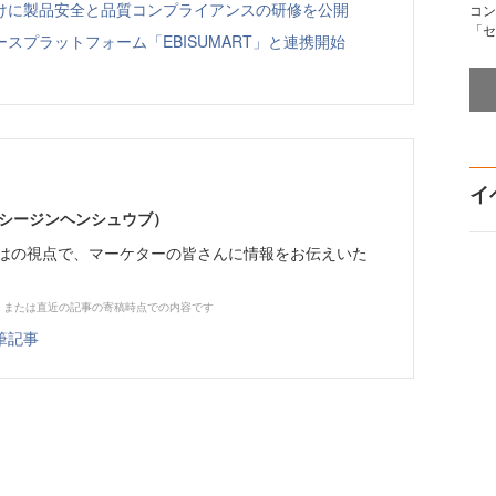
向けに製品安全と品質コンプライアンスの研修を公開
コン
「セ
スプラットフォーム「EBISUMART」と連携開始
イ
イーシージンヘンシュウブ）
らではの視点で、マーケターの皆さんに情報をお伝えいた
、または直近の記事の寄稿時点での内容です
筆記事