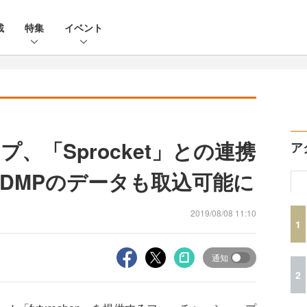
載
特集
イベント
、「Sprocket」との連携
ア
他DMPのデータも取込可能に
2019/08/08 11:10
1
通知
2