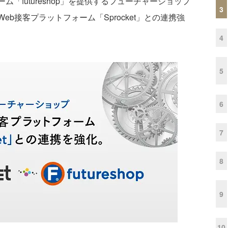
ム「futureshop」を提供するフューチャーショップ
3
Web接客プラットフォーム「Sprocket」との連携強
4
5
6
7
8
9
10