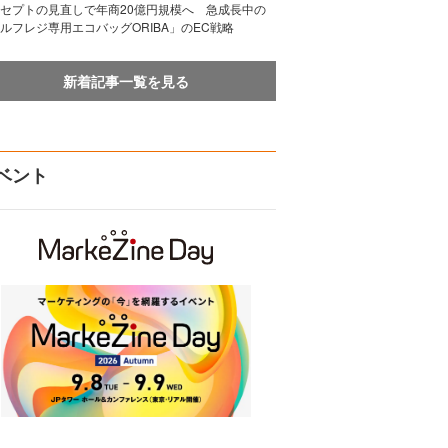
セプトの見直しで年商20億円規模へ 急成長中の
ルフレジ専用エコバッグORIBA」のEC戦略
新着記事一覧を見る
ベント