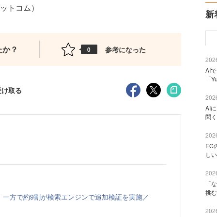
・ドットコム）
新
たか？
参考になった
0
2026
AI
「Y
受け取る
2026
AI
聞く
2026
EC
しい
2026
「な
挑む
、一方で約9割が検索エンジンで追加検証を実施／
2026