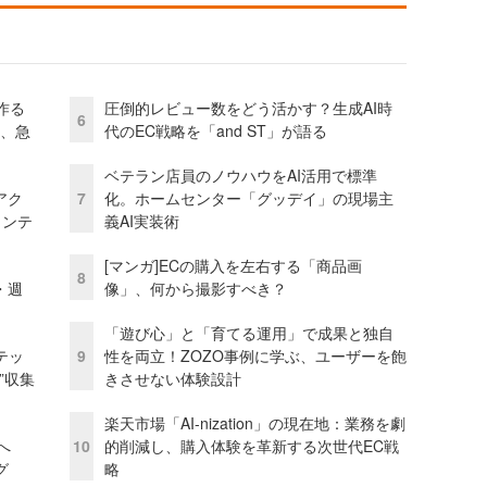
作る
圧倒的レビュー数をどう活かす？生成AI時
6
ス、急
代のEC戦略を「and ST」が語る
ベテラン店員のノウハウをAI活用で標準
アク
7
化。ホームセンター「グッデイ」の現場主
ェンテ
義AI実装術
[マンガ]ECの購入を左右する「商品画
8
・週
像」、何から撮影すべき？
「遊び心」と「育てる運用」で成果と独自
テッ
9
性を両立！ZOZO事例に学ぶ、ユーザーを飽
”収集
きさせない体験設計
楽天市場「AI-nization」の現在地：業務を劇
模へ
10
的削減し、購入体験を革新する次世代EC戦
グ
略