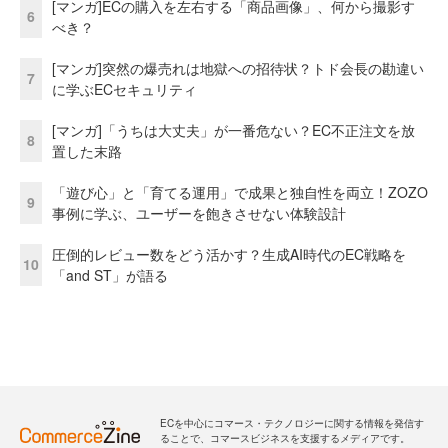
[マンガ]ECの購入を左右する「商品画像」、何から撮影す
6
べき？
[マンガ]突然の爆売れは地獄への招待状？トド会長の勘違い
7
に学ぶECセキュリティ
[マンガ]「うちは大丈夫」が一番危ない？EC不正注文を放
8
置した末路
「遊び心」と「育てる運用」で成果と独自性を両立！ZOZO
9
事例に学ぶ、ユーザーを飽きさせない体験設計
圧倒的レビュー数をどう活かす？生成AI時代のEC戦略を
10
「and ST」が語る
ECを中心にコマース・テクノロジーに関する情報を発信す
ることで、コマースビジネスを支援するメディアです。