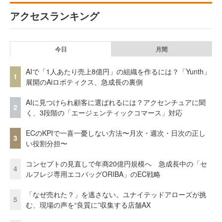
アクセスランキング
今日
月間
AIで「1人あたり売上8億円」の組織を作るには？「Yunth」
1
展開のAiロボティクス、急成長の裏側
AIに見つけられ顧客に選ばれるには？アクセンチュアに聞
2
く、3段階の「エージェンティックコマース」対応
ECのKPIで一喜一憂しない方法〜月次・週次・日次の正し
3
い役割分担〜
コンセプトの見直しで年商20億円規模へ 急成長中の「セ
4
ルフレジ専用エコバッグORIBA」のEC戦略
「なぜ売れた？」を逃さない。ユナイテッドアローズが挑
5
む、現場の声を“良質に”収集する店舗AX