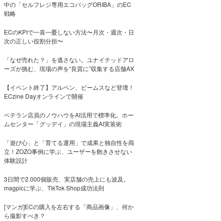
中の「セルフレジ専用エコバッグORIBA」のEC
戦略
ECのKPIで一喜一憂しない方法〜月次・週次・日
次の正しい役割分担〜
「なぜ売れた？」を逃さない。ユナイテッドアロ
ーズが挑む、現場の声を“良質に”収集する店舗AX
【イベント終了】アルペン、ビームスなど登壇！
ECzine Dayオンラインで開催
ベテラン店員のノウハウをAI活用で標準化。ホー
ムセンター「グッデイ」の現場主義AI実装術
「遊び心」と「育てる運用」で成果と独自性を両
立！ZOZO事例に学ぶ、ユーザーを飽きさせない
体験設計
3日間で2.000個販売、実店舗の売上にも波及。
magpicに学ぶ、TikTok Shop成功法則
[マンガ]ECの購入を左右する「商品画像」、何か
ら撮影すべき？