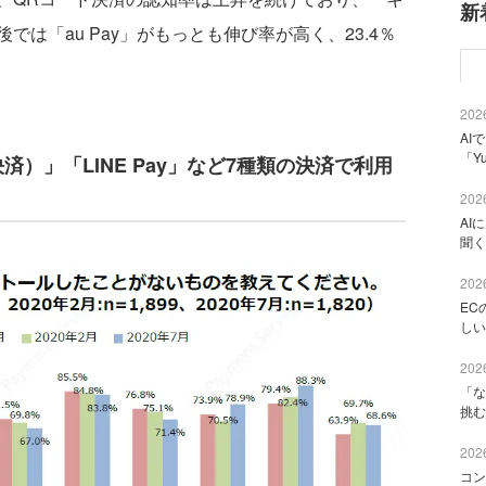
新
は「au Pay」がもっとも伸び率が高く、23.4％
2026
AI
「Y
済）」「LINE Pay」など7種類の決済で利用
2026
AI
聞く
2026
EC
しい
2026
「な
挑む
2026
コン