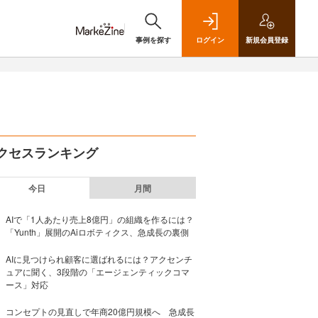
事例を探す
ログイン
新規
会員登録
クセスランキング
今日
月間
AIで「1人あたり売上8億円」の組織を作るには？
「Yunth」展開のAiロボティクス、急成長の裏側
AIに見つけられ顧客に選ばれるには？アクセンチ
ュアに聞く、3段階の「エージェンティックコマ
ース」対応
コンセプトの見直しで年商20億円規模へ 急成長