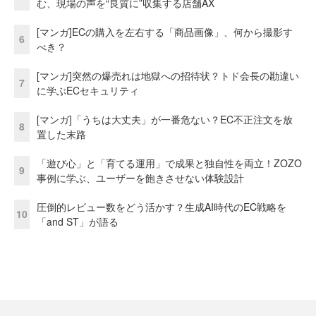
む、現場の声を“良質に”収集する店舗AX
[マンガ]ECの購入を左右する「商品画像」、何から撮影す
6
べき？
[マンガ]突然の爆売れは地獄への招待状？トド会長の勘違い
7
に学ぶECセキュリティ
[マンガ]「うちは大丈夫」が一番危ない？EC不正注文を放
8
置した末路
「遊び心」と「育てる運用」で成果と独自性を両立！ZOZO
9
事例に学ぶ、ユーザーを飽きさせない体験設計
圧倒的レビュー数をどう活かす？生成AI時代のEC戦略を
10
「and ST」が語る