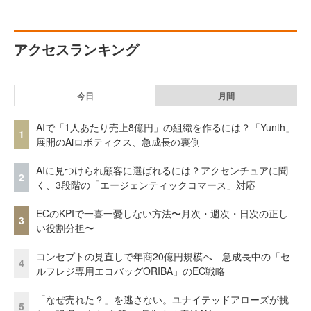
アクセスランキング
今日
月間
AIで「1人あたり売上8億円」の組織を作るには？「Yunth」
1
展開のAiロボティクス、急成長の裏側
AIに見つけられ顧客に選ばれるには？アクセンチュアに聞
2
く、3段階の「エージェンティックコマース」対応
ECのKPIで一喜一憂しない方法〜月次・週次・日次の正し
3
い役割分担〜
コンセプトの見直しで年商20億円規模へ 急成長中の「セ
4
ルフレジ専用エコバッグORIBA」のEC戦略
「なぜ売れた？」を逃さない。ユナイテッドアローズが挑
5