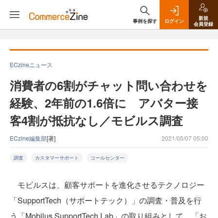
新規
事例を探す
ログイン
会員登録
ECzineニュース
消費者の6割がチャット問い合わせを
経験、2年前の1.6倍に アバター接
客4割が抵抗なし／モビルス調査
ECzine編集部
[著]
2021/05/07 05:00
調査
カスタマーサポート
コールセンター
モビルスは、顧客サポートを進化させるテクノロジー
「SupportTech（サポートテック）」の調査・普及を行
う「Mobilus SupportTech Lab」の取り組みとして、「お