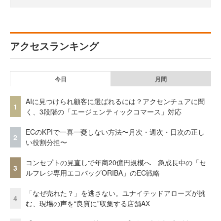
アクセスランキング
今日
月間
AIに見つけられ顧客に選ばれるには？アクセンチュアに聞
1
く、3段階の「エージェンティックコマース」対応
ECのKPIで一喜一憂しない方法〜月次・週次・日次の正し
2
い役割分担〜
コンセプトの見直しで年商20億円規模へ 急成長中の「セ
3
ルフレジ専用エコバッグORIBA」のEC戦略
「なぜ売れた？」を逃さない。ユナイテッドアローズが挑
4
む、現場の声を“良質に”収集する店舗AX