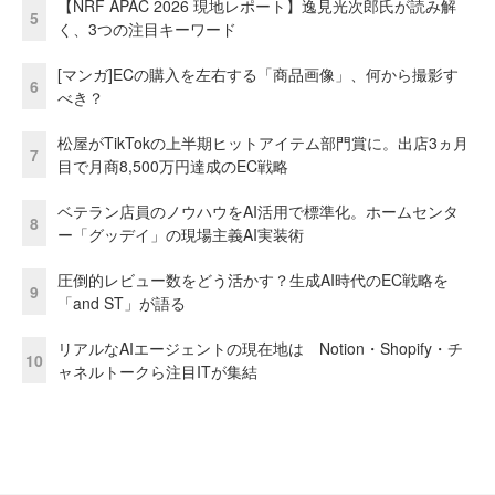
【NRF APAC 2026 現地レポート】逸見光次郎氏が読み解
5
く、3つの注目キーワード
[マンガ]ECの購入を左右する「商品画像」、何から撮影す
6
べき？
松屋がTikTokの上半期ヒットアイテム部門賞に。出店3ヵ月
7
目で月商8,500万円達成のEC戦略
ベテラン店員のノウハウをAI活用で標準化。ホームセンタ
8
ー「グッデイ」の現場主義AI実装術
圧倒的レビュー数をどう活かす？生成AI時代のEC戦略を
9
「and ST」が語る
リアルなAIエージェントの現在地は Notion・Shopify・チ
10
ャネルトークら注目ITが集結