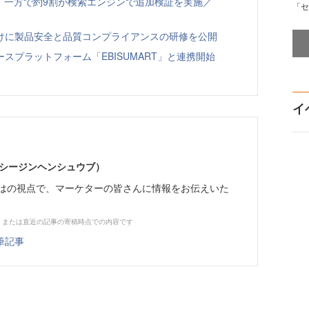
、一方で約9割が検索エンジンで追加検証を実施／
「セ
向けに製品安全と品質コンプライアンスの研修を公開
スプラットフォーム「EBISUMART」と連携開始
イ
イーシージンヘンシュウブ）
らではの視点で、マーケターの皆さんに情報をお伝えいた
、または直近の記事の寄稿時点での内容です
筆記事