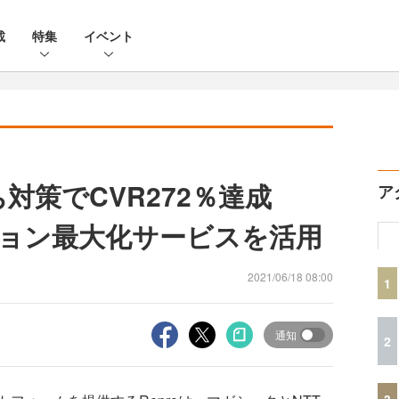
載
特集
イベント
ご落ち対策でCVR272％達成
ア
ージョン最大化サービスを活用
2021/06/18 08:00
1
通知
2
3