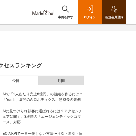
事例を探す
ログイン
新規
会員登録
クセスランキング
今日
月間
AIで「1人あたり売上8億円」の組織を作るには？
「Yunth」展開のAiロボティクス、急成長の裏側
AIに見つけられ顧客に選ばれるには？アクセンチ
ュアに聞く、3段階の「エージェンティックコマ
ース」対応
ECのKPIで一喜一憂しない方法〜月次・週次・日