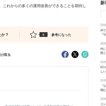
新
、これからの多くの運用改善ができることを期待し
2026
AI
たか？
参考になった
「Y
0
2026
AI
聞く
受け取る
2026
EC
しい
2026
「な
挑む
2026
コン