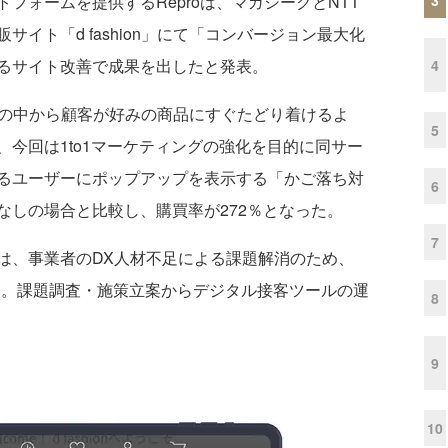
ォームを提供するReproは、マガシークとNTT
イト「d fashion」にて「コンバージョン最大化
るサイト改善で成果を出したと発表。
4
る商品の中から顧客が好みの商品にすぐたどり着けるよ
5
今回は1to1マーケティングの強化を目的に同サー
るユーザーにポップアップを表示する「かご落ち対
6
なしの場合と比較し、購買率が272％となった。
7
、事業者のDX人材不足による課題解消のため、
ビス。課題調査・施策立案からデジタル接客ツールの運
8
9
10