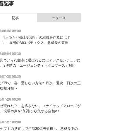
着記事
記事
ニュース
/08/06 08:00
で「1人あたり売上8億円」の組織を作るには？
unth」展開のAiロボティクス、急成長の裏側
/08/04 08:30
に見つけられ顧客に選ばれるには？アクセンチュアに
、3段階の「エージェンティックコマース」対応
/07/30 08:30
のKPIで一喜一憂しない方法〜月次・週次・日次の正
役割分担〜
/07/28 09:00
ぜ売れた？」を逃さない。ユナイテッドアローズが
、現場の声を“良質に”収集する店舗AX
/07/27 09:00
セプトの見直しで年商20億円規模へ 急成長中の