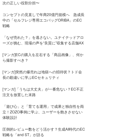
次の正しい役割分担〜
コンセプトの見直しで年商20億円規模へ 急成長
中の「セルフレジ専用エコバッグORIBA」のEC
戦略
「なぜ売れた？」を逃さない。ユナイテッドアロ
ーズが挑む、現場の声を“良質に”収集する店舗AX
[マンガ]ECの購入を左右する「商品画像」、何か
ら撮影すべき？
[マンガ]突然の爆売れは地獄への招待状？トド会
長の勘違いに学ぶECセキュリティ
[マンガ]「うちは大丈夫」が一番危ない？EC不正
注文を放置した末路
「遊び心」と「育てる運用」で成果と独自性を両
立！ZOZO事例に学ぶ、ユーザーを飽きさせない
体験設計
圧倒的レビュー数をどう活かす？生成AI時代のEC
戦略を「and ST」が語る