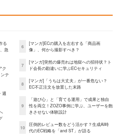
作る
[マンガ]ECの購入を左右する「商品画
6
ス、急
像」、何から撮影すべき？
[マンガ]突然の爆売れは地獄への招待状？ト
7
アク
ド会長の勘違いに学ぶECセキュリティ
ェンテ
[マンガ]「うちは大丈夫」が一番危ない？
8
EC不正注文を放置した末路
・週
「遊び心」と「育てる運用」で成果と独自
9
性を両立！ZOZO事例に学ぶ、ユーザーを飽
模へ
きさせない体験設計
グ
圧倒的レビュー数をどう活かす？生成AI時
10
代のEC戦略を「and ST」が語る