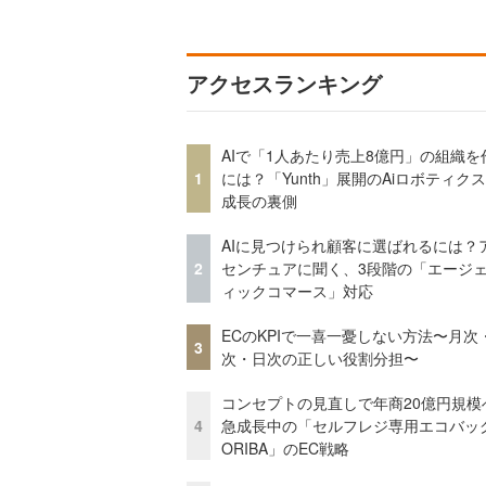
アクセスランキング
AIで「1人あたり売上8億円」の組織を
1
には？「Yunth」展開のAiロボティク
成長の裏側
AIに見つけられ顧客に選ばれるには？
2
センチュアに聞く、3段階の「エージ
ィックコマース」対応
ECのKPIで一喜一憂しない方法〜月次
3
次・日次の正しい役割分担〜
コンセプトの見直しで年商20億円規
4
急成長中の「セルフレジ専用エコバッ
ORIBA」のEC戦略