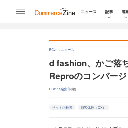
ニュース
記事
連
ECzineニュース
d fashion、か
Reproのコンバ
ECzine編集部
[著]
サイト内検索
顧客体験（CX）