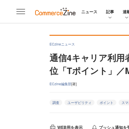
ニュース
記事
連
ECzineニュース
通信4キャリア利用
位「Tポイント」／
ECzine編集部
[著]
調査
ユーザビリティ
ポイント
スマ
WEB用を表示
プッシュ通知を