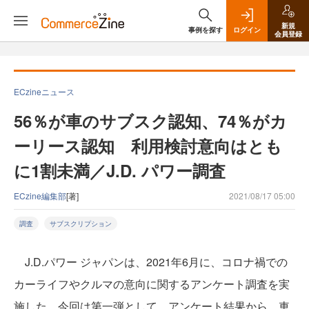
新規
事例を探す
ログイン
会員登録
ECzineニュース
56％が車のサブスク認知、74％がカ
ーリース認知 利用検討意向はとも
に1割未満／J.D. パワー調査
ECzine編集部
[著]
2021/08/17 05:00
調査
サブスクリプション
J.D.パワー ジャパンは、2021年6月に、コロナ禍での
カーライフやクルマの意向に関するアンケート調査を実
施した。今回は第一弾として、アンケート結果から、車