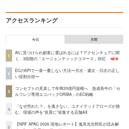
アクセスランキング
今日
月間
AIに見つけられ顧客に選ばれるには？アクセンチュアに聞
1
く、3段階の「エージェンティックコマース」対応
NEW
ECのKPIで一喜一憂しない方法〜月次・週次・日次の正し
2
い役割分担〜
コンセプトの見直しで年商20億円規模へ 急成長中の「セ
3
ルフレジ専用エコバッグORIBA」のEC戦略
「なぜ売れた？」を逃さない。ユナイテッドアローズが挑
4
む、現場の声を“良質に”収集する店舗AX
【NRF APAC 2026 現地レポート】逸見光次郎氏が読み解
5