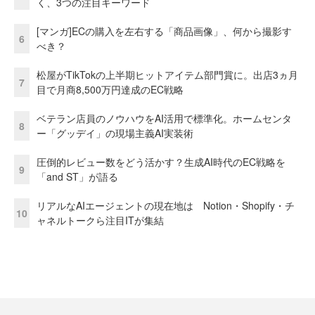
く、3つの注目キーワード
[マンガ]ECの購入を左右する「商品画像」、何から撮影す
6
べき？
松屋がTikTokの上半期ヒットアイテム部門賞に。出店3ヵ月
7
目で月商8,500万円達成のEC戦略
ベテラン店員のノウハウをAI活用で標準化。ホームセンタ
8
ー「グッデイ」の現場主義AI実装術
圧倒的レビュー数をどう活かす？生成AI時代のEC戦略を
9
「and ST」が語る
リアルなAIエージェントの現在地は Notion・Shopify・チ
10
ャネルトークら注目ITが集結