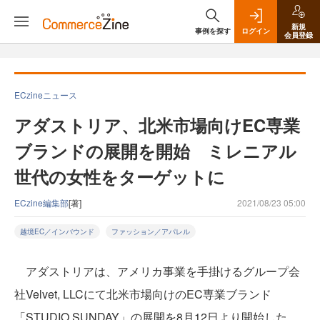
新規
事例を探す
ログイン
会員登録
ECzineニュース
アダストリア、北米市場向けEC専業
ブランドの展開を開始 ミレニアル
世代の女性をターゲットに
ECzine編集部
[著]
2021/08/23 05:00
越境EC／インバウンド
ファッション／アパレル
アダストリアは、アメリカ事業を手掛けるグループ会
社Velvet, LLCにて北米市場向けのEC専業ブランド
「STUDIO SUNDAY」の展開を8月12日より開始した。