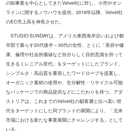
の卸事業を中心としてきたVelvet社に対し、小売やオン
ラインに関するノウハウを提供。2018年以降、Velvet社
のEC売上高を伸長させた。
STUDIO SUNDAYは、アメリカ東西海岸沿いおよび都
市部で暮らす20代後半～30代の女性、とくに「美容や健
康、倫理や社会的価値など自分らしく目的意識を持って
生きるミレニアル世代」をターゲットにしたブランド。
シンプルさ・高品質を重視したワードローブを提案し、
オーガニック素材の使用や、生分解性・リサイクル可能
なパッケージでの商品提供などにこだわりを持つ。アダ
ストリアは、これまでのVelvet社の顧客層と比べ若い世
代をターゲットにした同ブランドの展開により、「北米
市場における新たな事業展開にチャレンジする」として
いる。