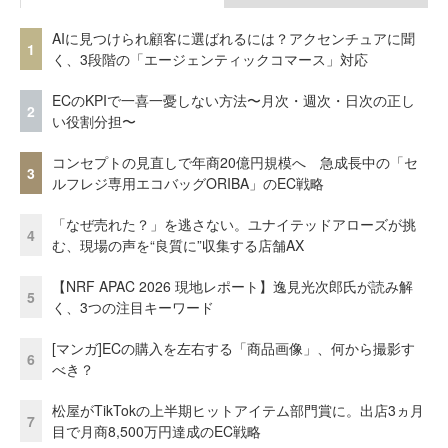
AIに見つけられ顧客に選ばれるには？アクセンチュアに聞
1
く、3段階の「エージェンティックコマース」対応
ECのKPIで一喜一憂しない方法〜月次・週次・日次の正し
2
い役割分担〜
コンセプトの見直しで年商20億円規模へ 急成長中の「セ
3
ルフレジ専用エコバッグORIBA」のEC戦略
「なぜ売れた？」を逃さない。ユナイテッドアローズが挑
4
む、現場の声を“良質に”収集する店舗AX
【NRF APAC 2026 現地レポート】逸見光次郎氏が読み解
5
く、3つの注目キーワード
[マンガ]ECの購入を左右する「商品画像」、何から撮影す
6
べき？
松屋がTikTokの上半期ヒットアイテム部門賞に。出店3ヵ月
7
目で月商8,500万円達成のEC戦略