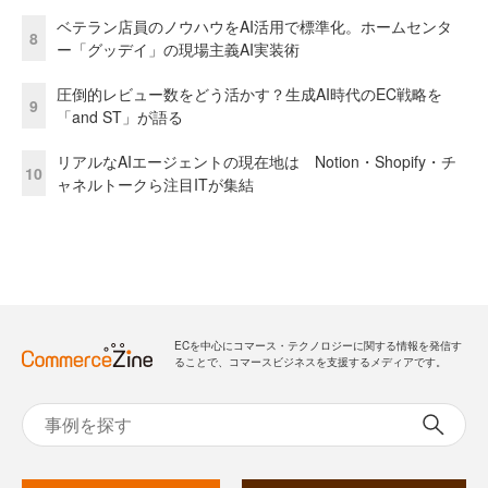
ベテラン店員のノウハウをAI活用で標準化。ホームセンタ
8
ー「グッデイ」の現場主義AI実装術
圧倒的レビュー数をどう活かす？生成AI時代のEC戦略を
9
「and ST」が語る
リアルなAIエージェントの現在地は Notion・Shopify・チ
10
ャネルトークら注目ITが集結
ECを中心にコマース・テクノロジーに関する情報を発信す
ることで、コマースビジネスを支援するメディアです。