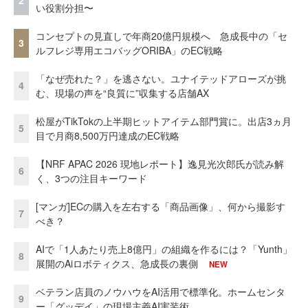
2
い役割分担〜
コンセプトの見直しで年商20億円規模へ 急成長中の「セ
3
ルフレジ専用エコバッグORIBA」のEC戦略
「なぜ売れた？」を逃さない。ユナイテッドアローズが挑
4
む、現場の声を“良質に”収集する店舗AX
松屋がTikTokの上半期ヒットアイテム部門賞に。出店3ヵ月
5
目で月商8,500万円達成のEC戦略
【NRF APAC 2026 現地レポート】逸見光次郎氏が読み解
6
く、3つの注目キーワード
[マンガ]ECの購入を左右する「商品画像」、何から撮影す
7
べき？
AIで「1人あたり売上8億円」の組織を作るには？「Yunth」
8
展開のAiロボティクス、急成長の裏側
NEW
ベテラン店員のノウハウをAI活用で標準化。ホームセンタ
9
ー「グッデイ」の現場主義AI実装術