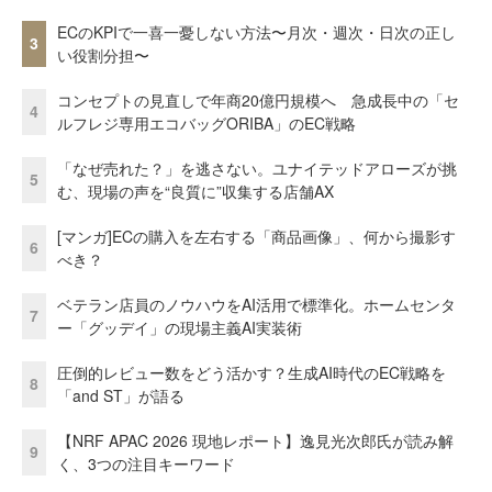
ECのKPIで一喜一憂しない方法〜月次・週次・日次の正し
3
い役割分担〜
コンセプトの見直しで年商20億円規模へ 急成長中の「セ
4
ルフレジ専用エコバッグORIBA」のEC戦略
「なぜ売れた？」を逃さない。ユナイテッドアローズが挑
5
む、現場の声を“良質に”収集する店舗AX
[マンガ]ECの購入を左右する「商品画像」、何から撮影す
6
べき？
ベテラン店員のノウハウをAI活用で標準化。ホームセンタ
7
ー「グッデイ」の現場主義AI実装術
圧倒的レビュー数をどう活かす？生成AI時代のEC戦略を
8
「and ST」が語る
【NRF APAC 2026 現地レポート】逸見光次郎氏が読み解
9
く、3つの注目キーワード